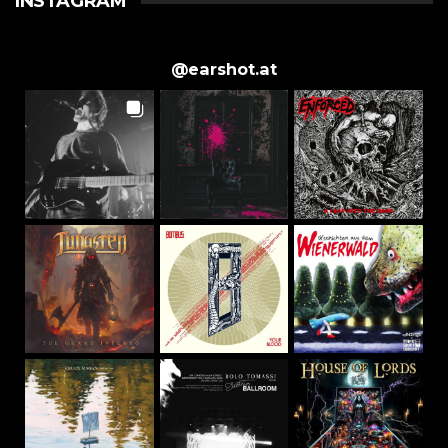
INSTAGRAM
@
earshot.at