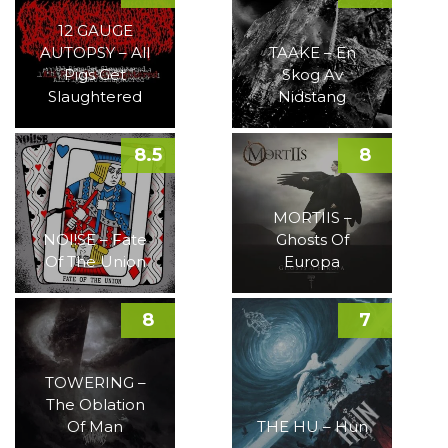
12 GAUGE
AUTOPSY – All
TAAKE – En
Pigs Get
Skog Av
Slaughtered
Nidstang
8.5
8
MORTIIS –
NOI!SE – Fate
Ghosts Of
Of The Union
Europa
8
7
TOWERING –
The Oblation
Of Man
THE HU – Hun