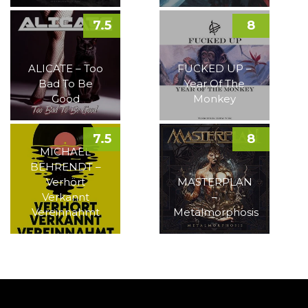
7.5
8
ALICATE – Too
FUCKED UP –
Bad To Be
Year Of The
Good
Monkey
7.5
8
MICHAEL
BEHRENDT –
Verhört
MASTERPLAN
Verkannt
–
Vereinnahmt
Metalmorphosis