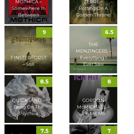
MOTHICA –
ZERRE –
Somewhere In
Rotting On A
Between
Golden Throne
9
6.5
THE
MENZINGERS –
FINSTERFORST
Everything I
– Still
Ever Saw
8.5
8
QUICKSAND –
GORDON
Bring On The
McMICHAEL –
Psychics
Ich Mit Mir
7.5
7