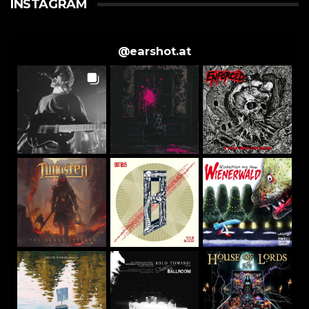
INSTAGRAM
@
earshot.at