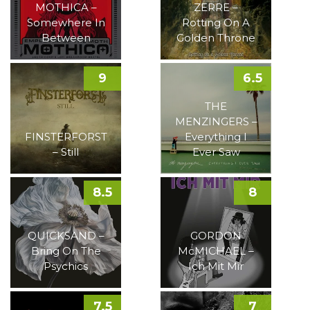
MOTHICA –
ZERRE –
Somewhere In
Rotting On A
Between
Golden Throne
9
6.5
THE
MENZINGERS –
FINSTERFORST
Everything I
– Still
Ever Saw
8.5
8
QUICKSAND –
GORDON
Bring On The
McMICHAEL –
Psychics
Ich Mit Mir
7.5
7