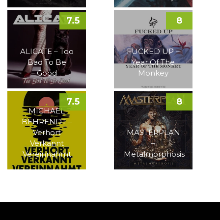
7.5
8
ALICATE – Too
FUCKED UP –
Bad To Be
Year Of The
Good
Monkey
7.5
8
MICHAEL
BEHRENDT –
Verhört
MASTERPLAN
Verkannt
–
Vereinnahmt
Metalmorphosis