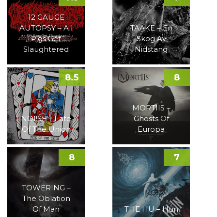
12 GAUGE
AUTOPSY – All
TAAKE – En
Pigs Get
Skog Av
Slaughtered
Nidstang
8.5
8
MORTIIS –
NOI!SE – Fate
Ghosts Of
Of The Union
Europa
8
7
TOWERING –
The Oblation
Of Man
THE HU – Hun