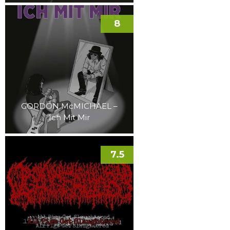
8
GORDON McMICHAEL –
Ich Mit Mir
7.5