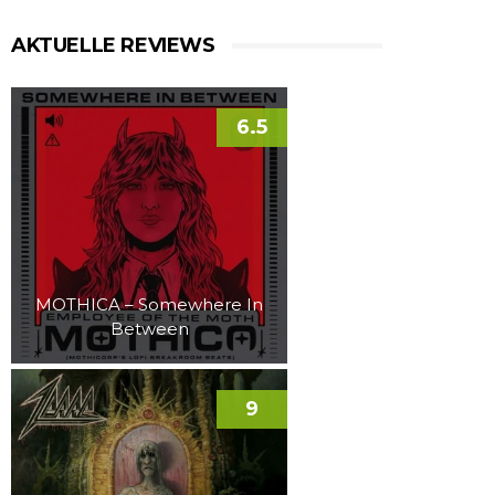
AKTUELLE REVIEWS
6.5
MOTHICA – Somewhere In
Between
9