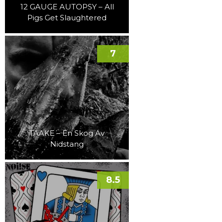
12 GAUGE AUTOPSY – All
Pigs Get Slaughtered
7
TAAKE – En Skog Av
Nidstang
8.5