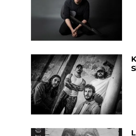
K
S
L