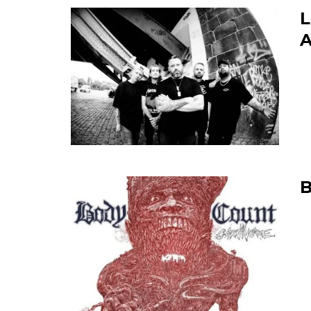
L
A
B