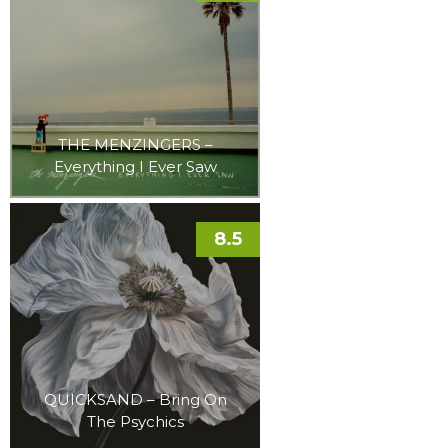
THE MENZINGERS –
Everything I Ever Saw
8.5
QUICKSAND – Bring On
The Psychics