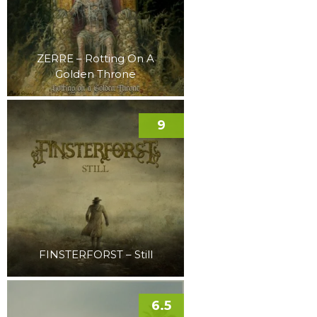
ZERRE – Rotting On A
Golden Throne
9
FINSTERFORST – Still
6.5