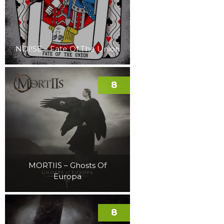
NOI!SE – Fate Of The Union
8
MORTIIS – Ghosts Of
Europa
8