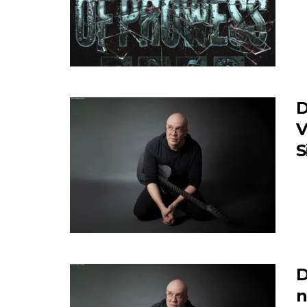
D
V
S
D
n