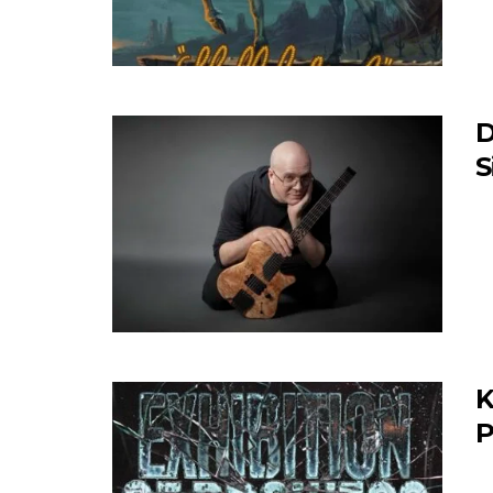
D
S
K
P