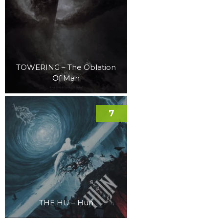
TOWERING – The Oblation
Of Man
7
THE HU – Hun