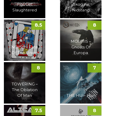
Pigs Get
Skog Av
Slaughtered
Nidstang
8.5
8
MORTIIS –
NOI!SE – Fate
Ghosts Of
Of The Union
Europa
8
7
TOWERING –
The Oblation
Of Man
THE HU – Hun
7.5
8