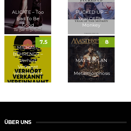
ALICATE – Too
FUCKED UP –
Bad To Be
Year Of The
Good
Monkey
7.5
8
MICHAEL
BEHRENDT –
Verhört
MASTERPLAN
Verkannt
–
Vereinnahmt
Metalmorphosis
ÜBER UNS