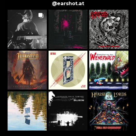
@
earshot.at