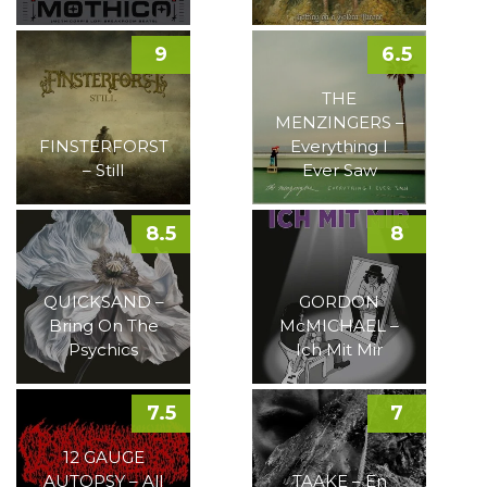
9
6.5
THE
MENZINGERS –
FINSTERFORST
Everything I
– Still
Ever Saw
8.5
8
QUICKSAND –
GORDON
Bring On The
McMICHAEL –
Psychics
Ich Mit Mir
7.5
7
12 GAUGE
AUTOPSY – All
TAAKE – En