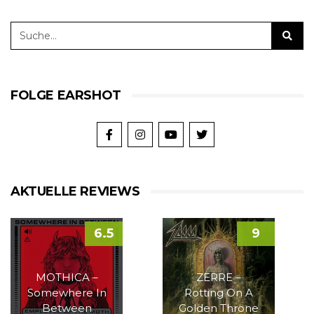
FOLGE EARSHOT
AKTUELLE REVIEWS
6.5
9
MOTHICA –
ZERRE –
Somewhere In
Rotting On A
Between
Golden Throne