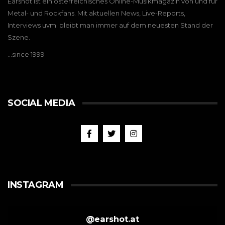
Earshot ist ein österreichisches Online-Musikmagazin von und für
Metal- und Rockfans. Mit aktuellen News, Live-Reports,
Interviews uvm. bleibt man immer auf dem neuesten Stand der
Szene.
…since 1999
SOCIAL MEDIA
INSTAGRAM
@
earshot.at