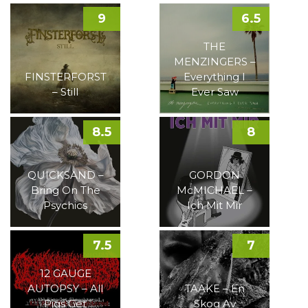
9
6.5
THE
MENZINGERS –
FINSTERFORST
Everything I
– Still
Ever Saw
8.5
8
QUICKSAND –
GORDON
Bring On The
McMICHAEL –
Psychics
Ich Mit Mir
7.5
7
12 GAUGE
AUTOPSY – All
TAAKE – En
Pigs Get
Skog Av