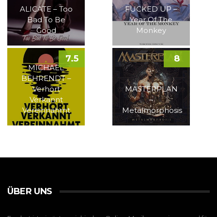
ALICATE – Too
FUCKED UP –
Bad To Be
Year Of The
Good
Monkey
7.5
8
MICHAEL
BEHRENDT –
Verhört
MASTERPLAN
Verkannt
–
Vereinnahmt
Metalmorphosis
ÜBER UNS