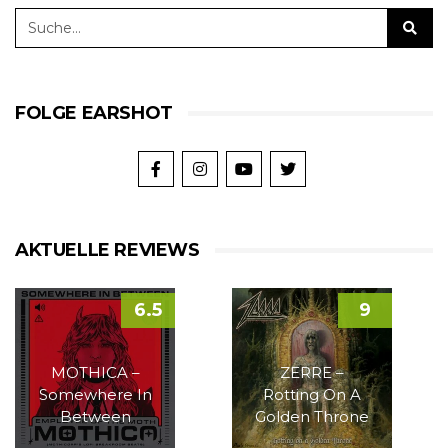
FOLGE EARSHOT
AKTUELLE REVIEWS
6.5
9
MOTHICA –
ZERRE –
Somewhere In
Rotting On A
Between
Golden Throne