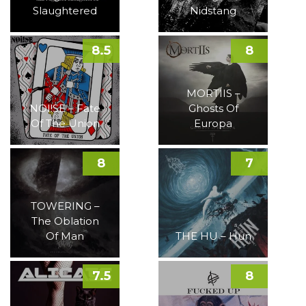
Slaughtered
Nidstang
8.5
8
MORTIIS –
NOI!SE – Fate
Ghosts Of
Of The Union
Europa
8
7
TOWERING –
The Oblation
Of Man
THE HU – Hun
7.5
8