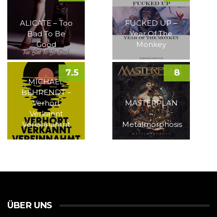
ALICATE – Too
FUCKED UP –
Bad To Be
Year Of The
Good
Monkey
7.5
8
MICHAEL
BEHRENDT –
Verhört
MASTERPLAN
Verkannt
–
Vereinnahmt
Metalmorphosis
ÜBER UNS