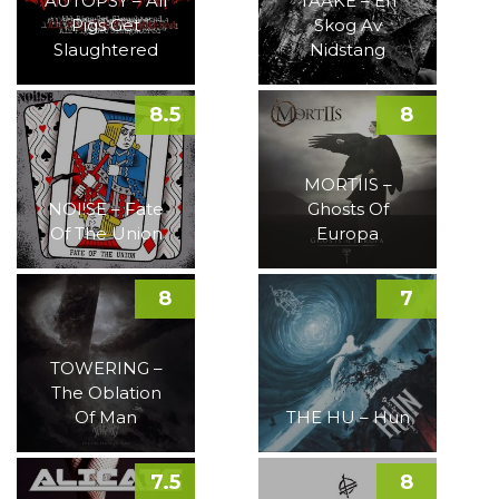
AUTOPSY – All
TAAKE – En
Pigs Get
Skog Av
Slaughtered
Nidstang
8.5
8
MORTIIS –
NOI!SE – Fate
Ghosts Of
Of The Union
Europa
8
7
TOWERING –
The Oblation
Of Man
THE HU – Hun
7.5
8