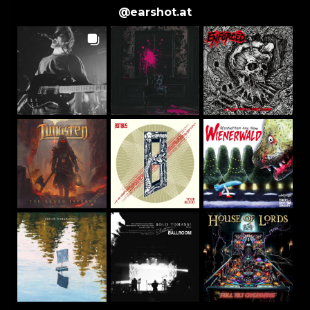
@
earshot.at