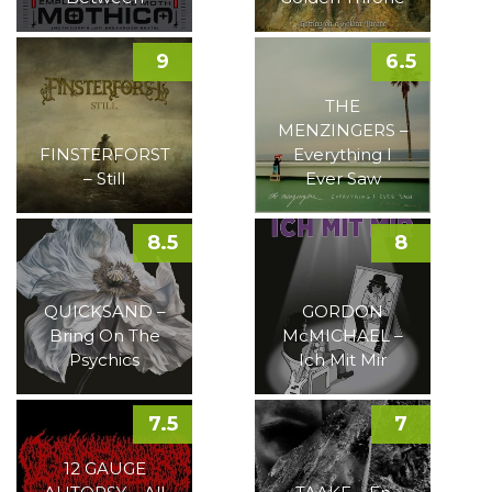
9
6.5
THE
MENZINGERS –
FINSTERFORST
Everything I
– Still
Ever Saw
8.5
8
QUICKSAND –
GORDON
Bring On The
McMICHAEL –
Psychics
Ich Mit Mir
7.5
7
12 GAUGE