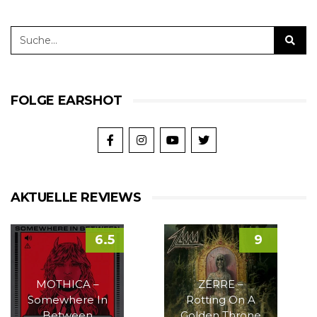
FOLGE EARSHOT
AKTUELLE REVIEWS
6.5
9
MOTHICA –
ZERRE –
Somewhere In
Rotting On A
Between
Golden Throne