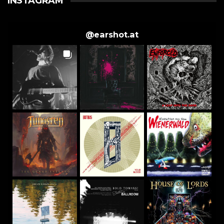
INSTAGRAM
@
earshot.at