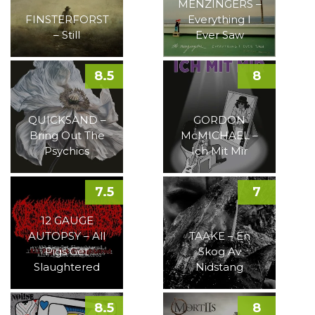
MENZINGERS –
FINSTERFORST
Everything I
– Still
Ever Saw
8.5
8
QUICKSAND –
GORDON
Bring Out The
McMICHAEL –
Psychics
Ich Mit Mir
7.5
7
12 GAUGE
AUTOPSY – All
TAAKE – En
Pigs Get
Skog Av
Slaughtered
Nidstang
8.5
8