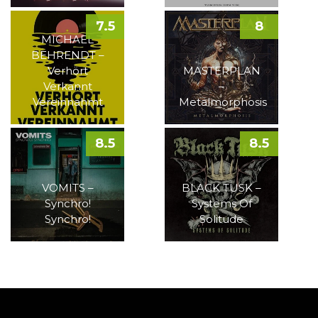
7.5
8
MICHAEL
BEHRENDT –
Verhört
MASTERPLAN
Verkannt
–
Vereinnahmt
Metalmorphosis
8.5
8.5
VOMITS –
BLACK TUSK –
Synchro!
Systems Of
Synchro!
Solitude