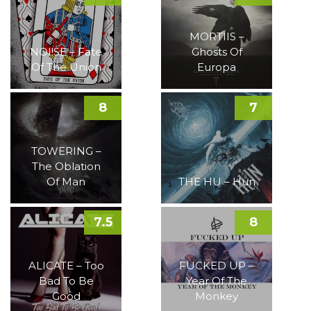
MORTIIS –
NOI!SE – Fate
Ghosts Of
Of The Union
Europa
8
7
TOWERING –
The Oblation
Of Man
THE HU – Hun
7.5
8
ALICATE – Too
FUCKED UP –
Bad To Be
Year Of The
Good
Monkey