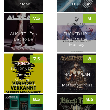
Of Man
THE HU – Hun
7.5
8
ALICATE – Too
FUCKED UP –
Bad To Be
Year Of The
Good
Monkey
7.5
8
MICHAEL
BEHRENDT –
Verhört
MASTERPLAN
Verkannt
–
Vereinnahmt
Metalmorphosis
8.5
8.5