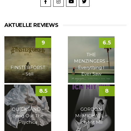
AKTUELLE REVIEWS
9
6.5
THE
MENZINGERS –
FINSTERFORST
Everything I
– Still
Ever Saw
8.5
8
QUICKSAND –
GORDON
Bring Out The
McMICHAEL –
Psychics
Ich Mit Mir