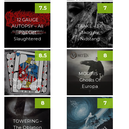
7.5
7
12 GAUGE
AUTOPSY – All
TAAKE – En
Pigs Get
Skog Av
Slaughtered
Nidstang
8.5
8
MORTIIS –
NOI!SE – Fate
Ghosts Of
Of The Union
Europa
8
7
TOWERING –
The Oblation