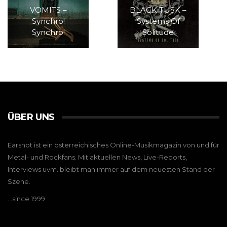
VOMITS –
BLACK TUSK –
Synchro!
Systems Of
Synchro!
Solitude
ÜBER UNS
Earshot ist ein österreichisches Online-Musikmagazin von und für
Metal- und Rockfans. Mit aktuellen News, Live-Reports,
Interviews uvm. bleibt man immer auf dem neuesten Stand der
Szene.
…since 1999