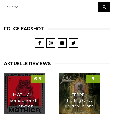
FOLGE EARSHOT
AKTUELLE REVIEWS
6.5
9
MOTHICA –
ZERRE –
Somewhere In
Rotting On A
Between
Golden Throne