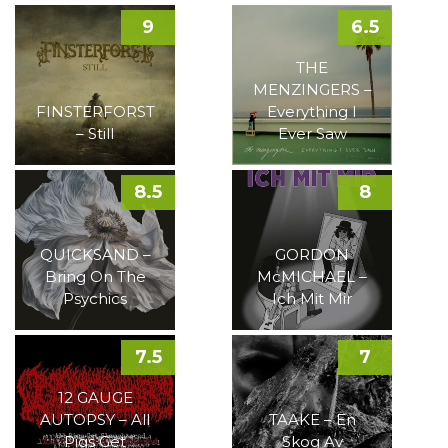
9
6.5
THE
MENZINGERS –
FINSTERFORST
Everything I
– Still
Ever Saw
8.5
8
QUICKSAND –
GORDON
Bring On The
McMICHAEL –
Psychics
Ich Mit Mir
7.5
7
12 GAUGE
AUTOPSY – All
TAAKE – En
Pigs Get
Skog Av