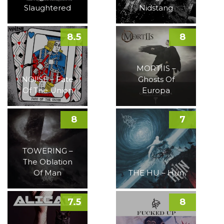
Slaughtered
Nidstang
8.5
8
MORTIIS –
NOI!SE – Fate
Ghosts Of
Of The Union
Europa
8
7
TOWERING –
The Oblation
Of Man
THE HU – Hun
7.5
8