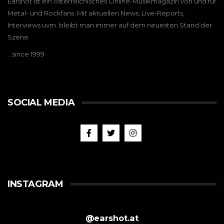
Earshot ist ein österreichisches Online-Musikmagazin von und für
Metal- und Rockfans. Mit aktuellen News, Live-Reports,
Interviews uvm. bleibt man immer auf dem neuesten Stand der
Szene.
…since 1999
SOCIAL MEDIA
INSTAGRAM
@
earshot.at