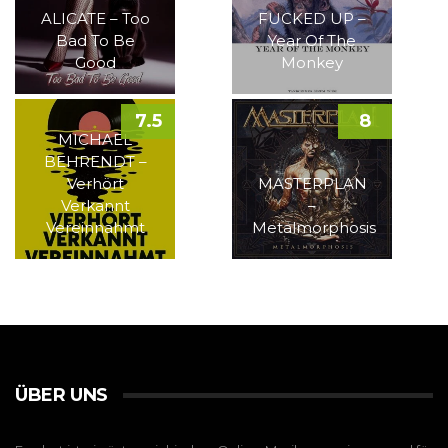
ALICATE – Too
FUCKED UP –
Bad To Be
Year Of The
Good
Monkey
7.5
8
MICHAEL
BEHRENDT –
Verhört
MASTERPLAN
Verkannt
–
Vereinnahmt
Metalmorphosis
ÜBER UNS