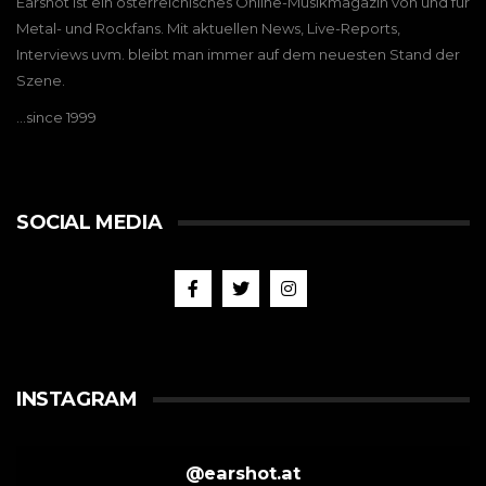
Earshot ist ein österreichisches Online-Musikmagazin von und für
Metal- und Rockfans. Mit aktuellen News, Live-Reports,
Interviews uvm. bleibt man immer auf dem neuesten Stand der
Szene.
…since 1999
SOCIAL MEDIA
INSTAGRAM
@
earshot.at