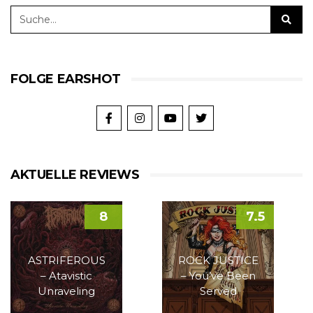
FOLGE EARSHOT
AKTUELLE REVIEWS
8
7.5
ASTRIFEROUS
ROCK JUSTICE
– Atavistic
– You’ve Been
Unraveling
Served