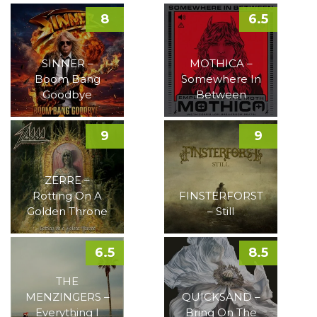
8
6.5
SINNER –
MOTHICA –
Boom Bang
Somewhere In
Goodbye
Between
9
9
ZERRE –
Rotting On A
FINSTERFORST
Golden Throne
– Still
6.5
8.5
THE
MENZINGERS –
QUICKSAND –
Everything I
Bring On The