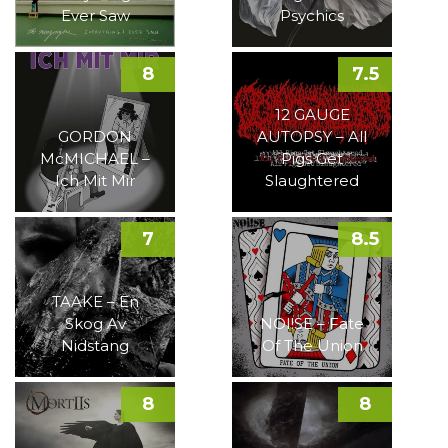
Ever Saw
Psychics
8
7.5
12 GAUGE
GORDON
AUTOPSY – All
McMICHAEL –
Pigs Get
Ich Mit Mir
Slaughtered
7
8.5
TAAKE – En
Skog Av
NOI!SE – Fate
Nidstang
Of The Union
8
8