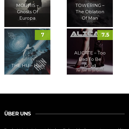
MORTIIS –
TOWERING –
Ghosts Of
The Oblation
Europa
Of Man
7
7.5
ALICATE – Too
Bad To Be
THE HU – Hun
Good
ÜBER UNS