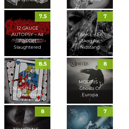
7.5
7
12 GAUGE
AUTOPSY – All
TAAKE – En
Pigs Get
Skog Av
Slaughtered
Nidstang
8.5
8
MORTIIS –
NOI!SE – Fate
Ghosts Of
Of The Union
Europa
8
7