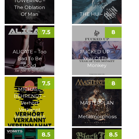
TOWERING –
The Oblation
Of Man
THE HU – Hun
7.5
8
ALICATE – Too
FUCKED UP –
Bad To Be
Year Of The
Good
Monkey
7.5
8
MICHAEL
BEHRENDT –
Verhört
MASTERPLAN
Verkannt
–
Vereinnahmt
Metalmorphosis
8.5
8.5