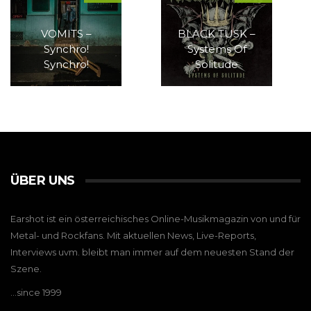
VOMITS –
BLACK TUSK –
Synchro!
Systems Of
Synchro!
Solitude
ÜBER UNS
Earshot ist ein österreichisches Online-Musikmagazin von und für
Metal- und Rockfans. Mit aktuellen News, Live-Reports,
Interviews uvm. bleibt man immer auf dem neuesten Stand der
Szene.
…since 1999