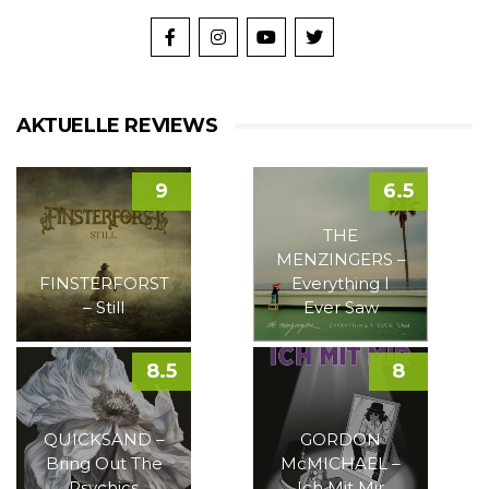
AKTUELLE REVIEWS
9
6.5
THE
MENZINGERS –
FINSTERFORST
Everything I
– Still
Ever Saw
8.5
8
QUICKSAND –
GORDON
Bring Out The
McMICHAEL –
Psychics
Ich Mit Mir