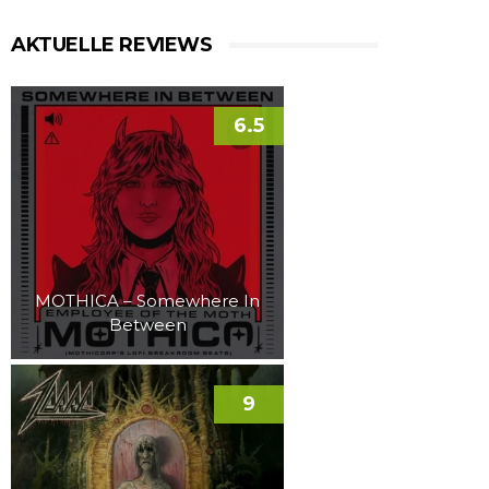
AKTUELLE REVIEWS
6.5
MOTHICA – Somewhere In
Between
9