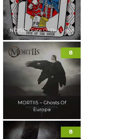
NOI!SE – Fate Of The Union
8
MORTIIS – Ghosts Of
Europa
8