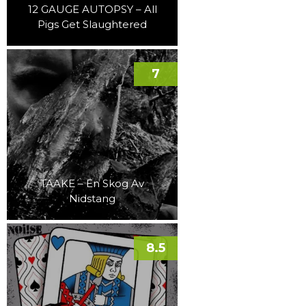
12 GAUGE AUTOPSY – All
Pigs Get Slaughtered
7
TAAKE – En Skog Av
Nidstang
8.5