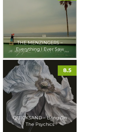
THE MENZINGERS –
Everything I Ever Saw
8.5
QUICKSAND – Bring On
The Psychics