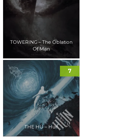
TOWERING – The Oblation
Of Man
7
THE HU – Hun