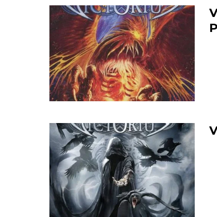
V
P
V