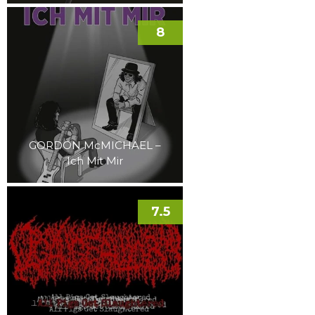
8
GORDON McMICHAEL –
Ich Mit Mir
7.5