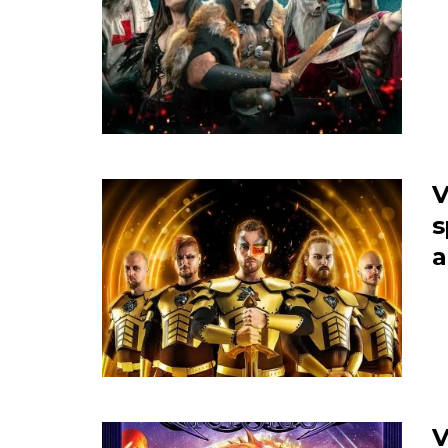
V
s
a
V