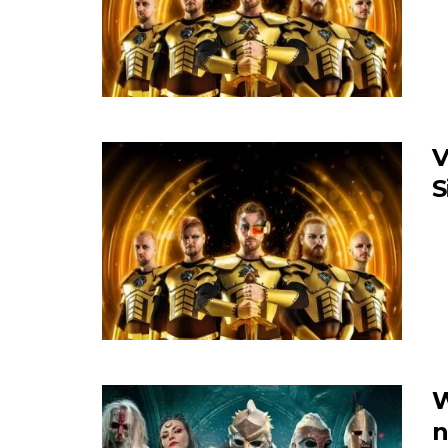
V
S
W
n