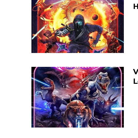
H
V
L