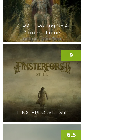
ZERRE – Rotting On A
Golden Throne
9
FINSTERFORST – Still
6.5