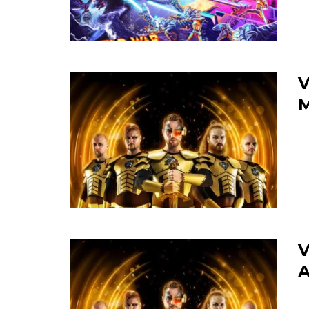
V
M
V
A