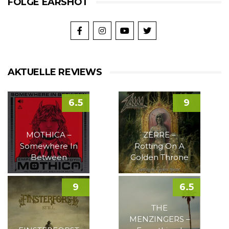
FOLGE EARSHOT
AKTUELLE REVIEWS
6.5
9
MOTHICA –
ZERRE –
Somewhere In
Rotting On A
Between
Golden Throne
9
6.5
THE
MENZINGERS –