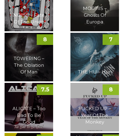
MORTIIS –
NOI!SE – Fate
Ghosts Of
Of The Union
Europa
8
7
TOWERING –
The Oblation
Of Man
THE HU – Hun
7.5
8
ALICATE – Too
FUCKED UP –
Bad To Be
Year Of The
Good
Monkey