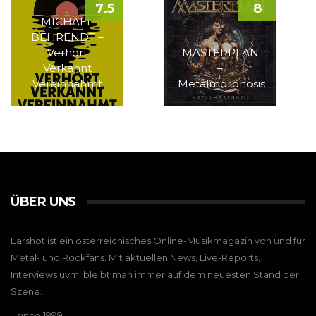
7.5
8
MICHAEL
BEHRENDT –
Verhört
MASTERPLAN
Verkannt
–
Vereinnahmt
Metalmorphosis
ÜBER UNS
Earshot ist ein österreichisches Online-Musikmagazin von und für
Metal- und Rockfans. Mit aktuellen News, Live-Reports,
Interviews uvm. bleibt man immer auf dem neuesten Stand der
Szene.
…since 1999