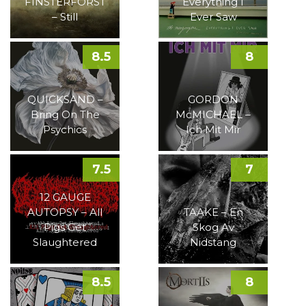
FINSTERFORST
Everything I
– Still
Ever Saw
8.5
8
QUICKSAND –
GORDON
Bring On The
McMICHAEL –
Psychics
Ich Mit Mir
7.5
7
12 GAUGE
AUTOPSY – All
TAAKE – En
Pigs Get
Skog Av
Slaughtered
Nidstang
8.5
8