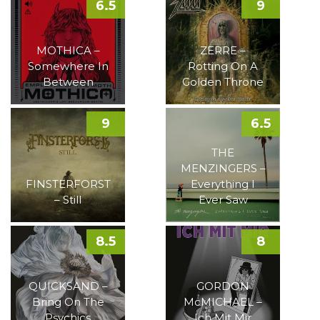
6.5
9
MOTHICA –
ZERRE –
Somewhere In
Rotting On A
Between
Golden Throne
9
6.5
THE
MENZINGERS –
FINSTERFORST
Everything I
– Still
Ever Saw
8.5
8
QUICKSAND –
GORDON
Bring On The
McMICHAEL –
Psychics
Ich Mit Mir