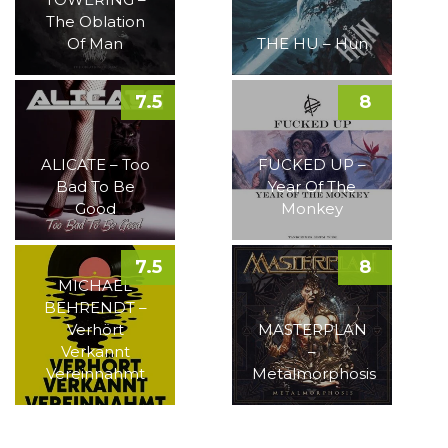
The Oblation
Of Man
THE HU – Hun
7.5
8
ALICATE – Too
FUCKED UP –
Bad To Be
Year Of The
Good
Monkey
7.5
8
MICHAEL
BEHRENDT –
Verhört
MASTERPLAN
Verkannt
–
Vereinnahmt
Metalmorphosis