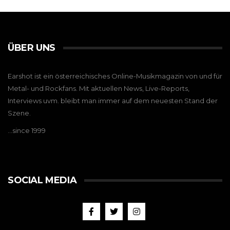
ÜBER UNS
Earshot ist ein österreichisches Online-Musikmagazin von und für
Metal- und Rockfans. Mit aktuellen News, Live-Reports,
Interviews uvm. bleibt man immer auf dem neuesten Stand der
Szene.
…since 1999
SOCIAL MEDIA