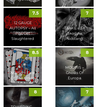
7.5
7
12 GAUGE
AUTOPSY – All
TAAKE – En
Pigs Get
Skog Av
Slaughtered
Nidstang
8.5
8
MORTIIS –
NOI!SE – Fate
Ghosts Of
Of The Union
Europa
8
7
TOWERING –