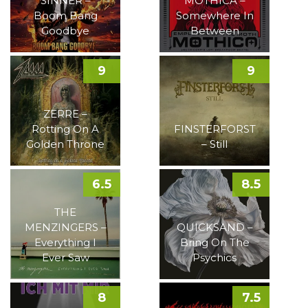
SINNER –
MOTHICA –
Boom Bang
Somewhere In
Goodbye
Between
9
9
ZERRE –
Rotting On A
FINSTERFORST
Golden Throne
– Still
6.5
8.5
THE
MENZINGERS –
QUICKSAND –
Everything I
Bring On The
Ever Saw
Psychics
8
7.5