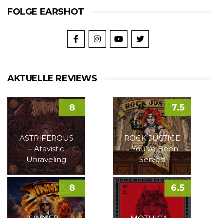
FOLGE EARSHOT
AKTUELLE REVIEWS
8
7.5
ASTRIFEROUS
ROCK JUSTICE
– Atavistic
– You’ve Been
Unraveling
Served
8
6.5