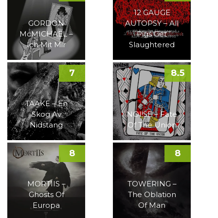
12 GAUGE
GORDON
AUTOPSY – All
McMICHAEL –
Pigs Get
Ich Mit Mir
Slaughtered
7
8.5
TAAKE – En
Skog Av
NOI!SE – Fate
Nidstang
Of The Union
8
8
MORTIIS –
TOWERING –
Ghosts Of
The Oblation
Europa
Of Man