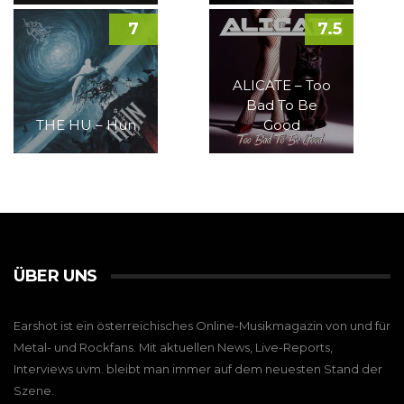
7
7.5
ALICATE – Too
Bad To Be
THE HU – Hun
Good
ÜBER UNS
Earshot ist ein österreichisches Online-Musikmagazin von und für
Metal- und Rockfans. Mit aktuellen News, Live-Reports,
Interviews uvm. bleibt man immer auf dem neuesten Stand der
Szene.