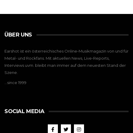
ÜBER UNS
Earshot ist ein österreichisches Online-Musikmagazin von und für
Metal- und Rockfans. Mit aktuellen News, Live-Reports,
Interviews uvm. bleibt man immer auf dem neuesten Stand der
Szene.
…since 1999
SOCIAL MEDIA