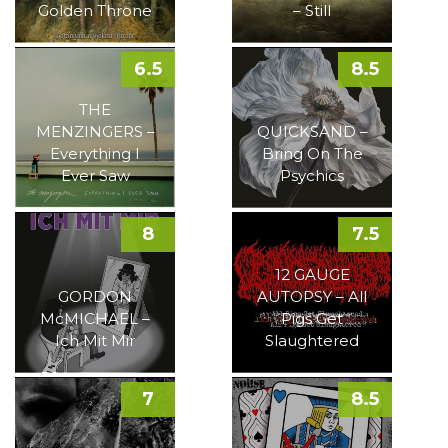
Golden Throne
– Still
6.5
8.5
THE
MENZINGERS –
QUICKSAND –
Everything I
Bring On The
Ever Saw
Psychics
8
7.5
12 GAUGE
GORDON
AUTOPSY – All
McMICHAEL –
Pigs Get
Ich Mit Mir
Slaughtered
7
8.5