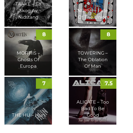
TAAKE – En
Skog Av
NOI!SE – Fate
Nidstang
Of The Union
8
8
MORTIIS –
TOWERING –
Ghosts Of
The Oblation
Europa
Of Man
7
7.5
ALICATE – Too
Bad To Be
THE HU – Hun
Good