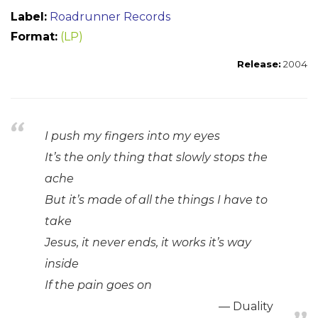
Label:
Roadrunner Records
Format:
(LP)
Release:
2004
I push my fingers into my eyes
It’s the only thing that slowly stops the
ache
But it’s made of all the things I have to
take
Jesus, it never ends, it works it’s way
inside
If the pain goes on
Duality