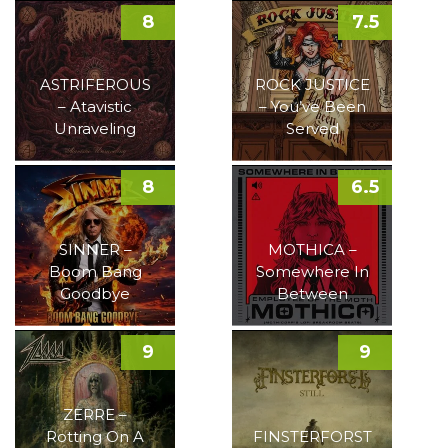
8
7.5
ASTRIFEROUS
ROCK JUSTICE
– Atavistic
– You’ve Been
Unraveling
Served
8
6.5
SINNER –
MOTHICA –
Boom Bang
Somewhere In
Goodbye
Between
9
9
ZERRE –
Rotting On A
FINSTERFORST