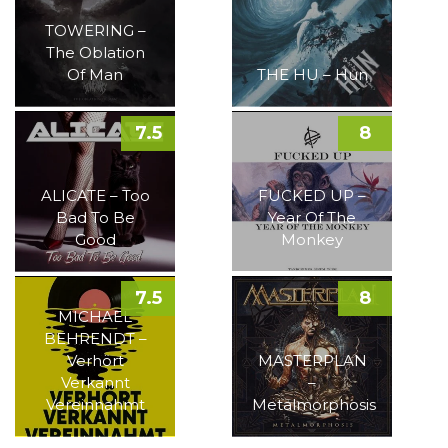
TOWERING –
The Oblation
Of Man
THE HU – Hun
7.5
8
ALICATE – Too
FUCKED UP –
Bad To Be
Year Of The
Good
Monkey
7.5
8
MICHAEL
BEHRENDT –
Verhört
MASTERPLAN
Verkannt
–
Vereinnahmt
Metalmorphosis