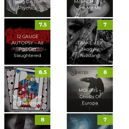
Bring On The
McMICHAEL –
Psychics
Ich Mit Mir
7.5
7
12 GAUGE
AUTOPSY – All
TAAKE – En
Pigs Get
Skog Av
Slaughtered
Nidstang
8.5
8
MORTIIS –
NOI!SE – Fate
Ghosts Of
Of The Union
Europa
8
7