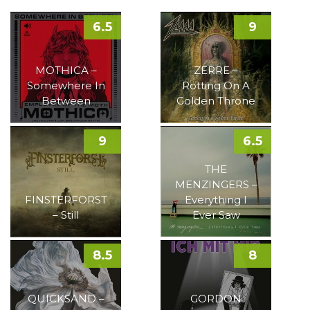
6.5
9
MOTHICA –
ZERRE –
Somewhere In
Rotting On A
Between
Golden Throne
9
6.5
THE
MENZINGERS –
FINSTERFORST
Everything I
– Still
Ever Saw
8.5
8
QUICKSAND –
GORDON