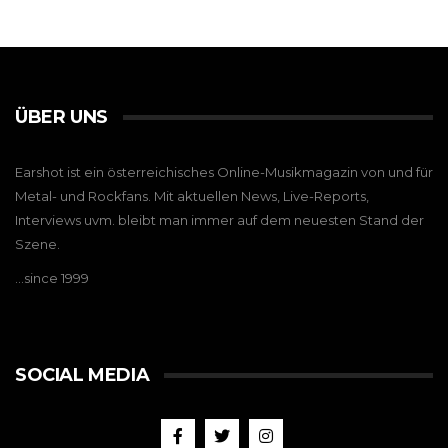
ÜBER UNS
Earshot ist ein österreichisches Online-Musikmagazin von und für
Metal- und Rockfans. Mit aktuellen News, Live-Reports,
Interviews uvm. bleibt man immer auf dem neuesten Stand der
Szene.
…since 1999
SOCIAL MEDIA