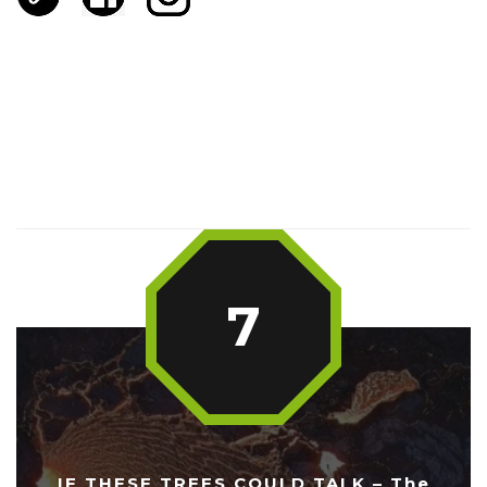
7
IF THESE TREES COULD TALK – The