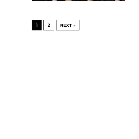
1
2
NEXT »