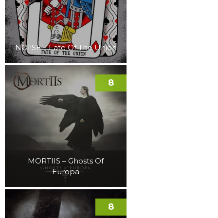
NOI!SE – Fate Of The Union
8
MORTIIS – Ghosts Of
Europa
8