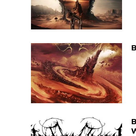
B
B
W