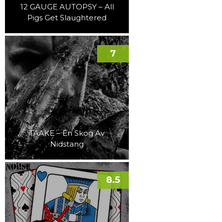
12 GAUGE AUTOPSY – All
Pigs Get Slaughtered
7
TAAKE – En Skog Av
Nidstang
8.5