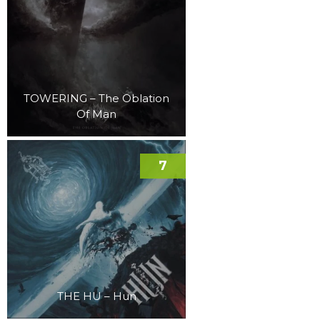
TOWERING – The Oblation
Of Man
7
THE HU – Hun