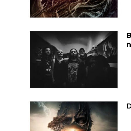
B
n
D