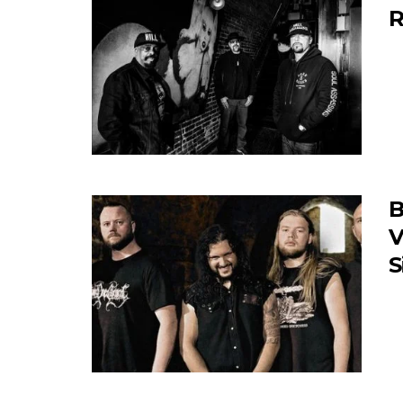
R
B
V
S