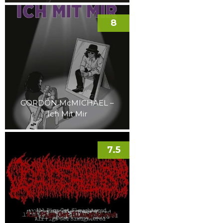
8
GORDON McMICHAEL –
Ich Mit Mir
7.5