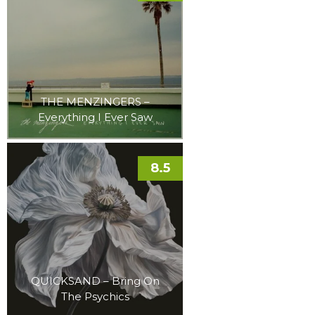
THE MENZINGERS –
Everything I Ever Saw
8.5
QUICKSAND – Bring On
The Psychics