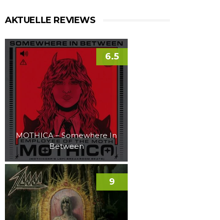
AKTUELLE REVIEWS
6.5
MOTHICA – Somewhere In
Between
9