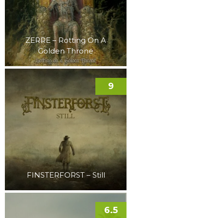
ZERRE – Rotting On A
Golden Throne
9
FINSTERFORST – Still
6.5