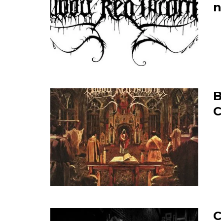
n
B
C
C