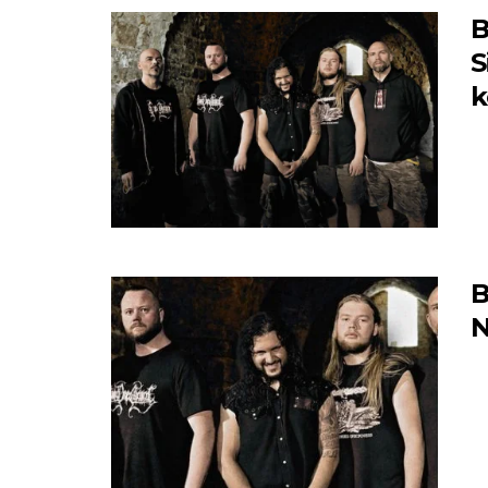
B
S
B
N