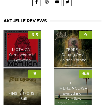
AKTUELLE REVIEWS
6.5
9
MOTHICA –
ZERRE –
Somewhere In
Rotting On A
Between
Golden Throne
9
6.5
THE
MENZINGERS –
FINSTERFORST
Everything I
– Still
Ever Saw