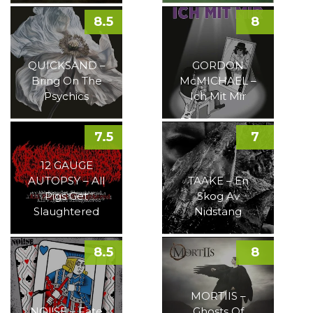
8.5
8
QUICKSAND –
GORDON
Bring On The
McMICHAEL –
Psychics
Ich Mit Mir
7.5
7
12 GAUGE
AUTOPSY – All
TAAKE – En
Pigs Get
Skog Av
Slaughtered
Nidstang
8.5
8
MORTIIS –
NOI!SE – Fate
Ghosts Of