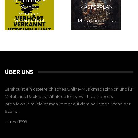
BEHRENDT –
Verhört
MASTERPLAN
Verkannt
–
Vereinnahmt
Metalmorphosis
ÜBER UNS
Earshot ist ein österreichisches Online-Musikmagazin von und für
Metal- und Rockfans. Mit aktuellen News, Live-Reports,
Interviews uvm. bleibt man immer auf dem neuesten Stand der
Szene.
…since 1999