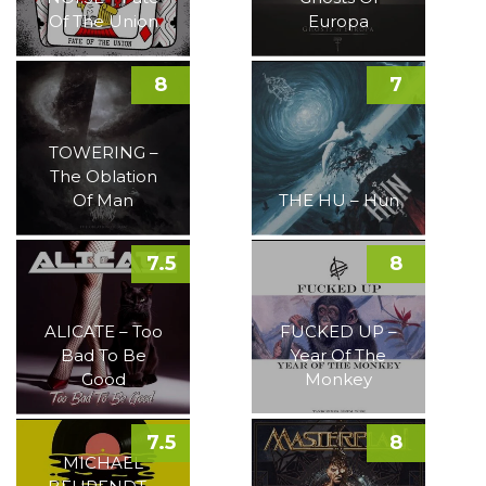
Of The Union
Europa
8
7
TOWERING –
The Oblation
Of Man
THE HU – Hun
7.5
8
ALICATE – Too
FUCKED UP –
Bad To Be
Year Of The
Good
Monkey
7.5
8
MICHAEL