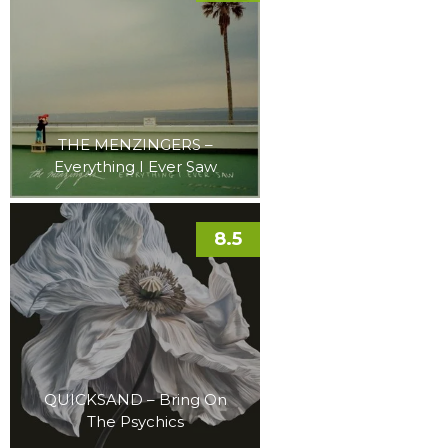
THE MENZINGERS –
Everything I Ever Saw
8.5
QUICKSAND – Bring On
The Psychics