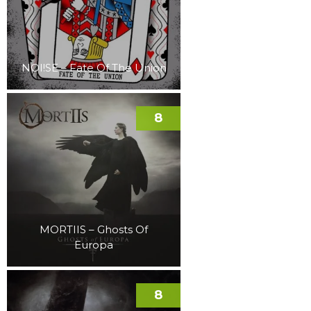
NOI!SE – Fate Of The Union
8
MORTIIS – Ghosts Of
Europa
8