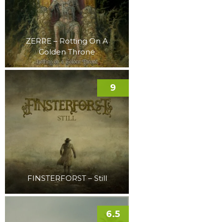
ZERRE – Rotting On A
Golden Throne
9
FINSTERFORST – Still
6.5