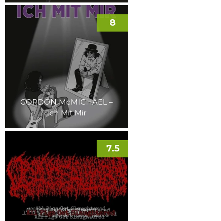
8
GORDON McMICHAEL –
Ich Mit Mir
7.5