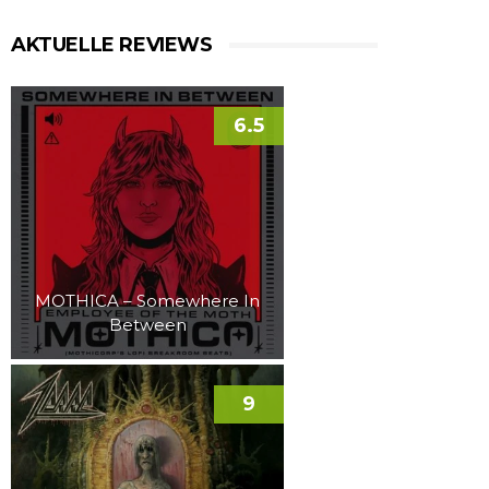
AKTUELLE REVIEWS
6.5
MOTHICA – Somewhere In
Between
9