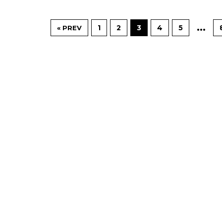
…
1
2
3
4
5
« PREV