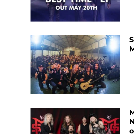
S
M
M
N
o