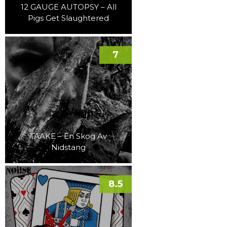
12 GAUGE AUTOPSY – All
Pigs Get Slaughtered
7
TAAKE – En Skog Av
Nidstang
8.5