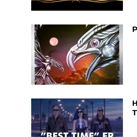
P
H
T