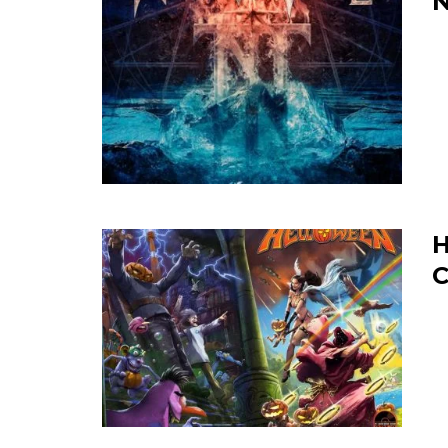
N
H
C