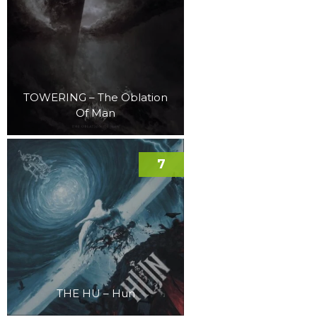
TOWERING – The Oblation
Of Man
7
THE HU – Hun