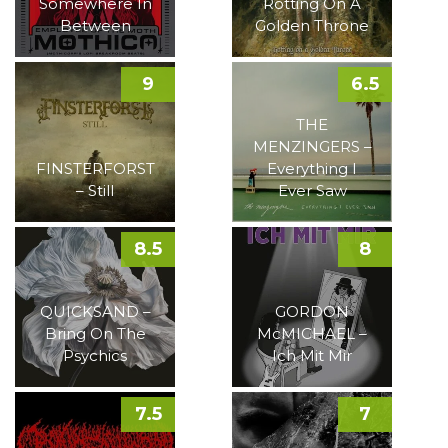
Somewhere In
Rotting On A
Between
Golden Throne
9
6.5
THE
MENZINGERS –
FINSTERFORST
Everything I
– Still
Ever Saw
8.5
8
QUICKSAND –
GORDON
Bring On The
McMICHAEL –
Psychics
Ich Mit Mir
7.5
7