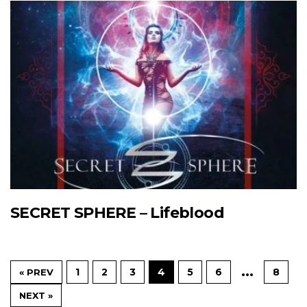
SECRET SPHERE – Lifeblood
…
1
2
3
4
5
6
8
« PREV
NEXT »