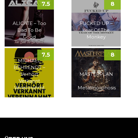
7.5
8
ALICATE – Too
FUCKED UP –
Bad To Be
Year Of The
Good
Monkey
7.5
8
MICHAEL
BEHRENDT –
Verhört
MASTERPLAN
Verkannt
–
Vereinnahmt
Metalmorphosis