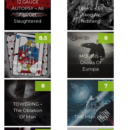
12 GAUGE
AUTOPSY – All
TAAKE – En
Pigs Get
Skog Av
Slaughtered
Nidstang
8.5
8
MORTIIS –
NOI!SE – Fate
Ghosts Of
Of The Union
Europa
8
7
TOWERING –
The Oblation
Of Man
THE HU – Hun