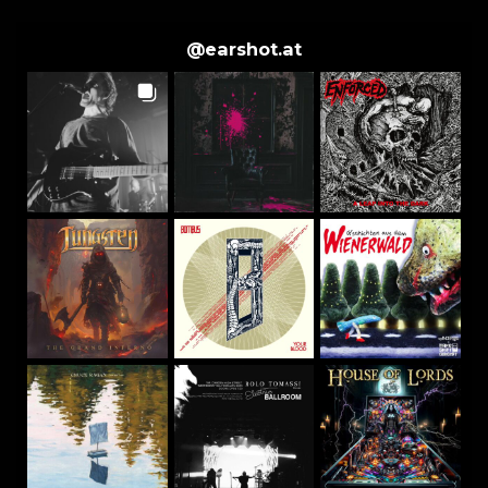
@
earshot.at