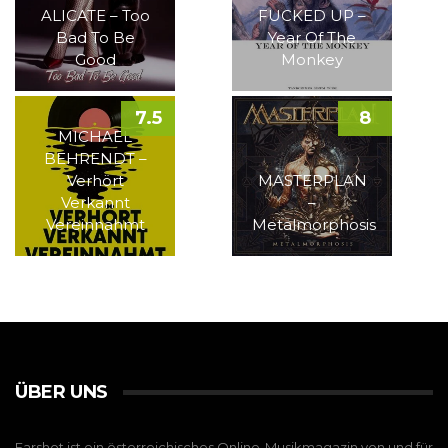
ALICATE – Too
FUCKED UP –
Bad To Be
Year Of The
Good
Monkey
7.5
8
MICHAEL
BEHRENDT –
Verhört
MASTERPLAN
Verkannt
–
Vereinnahmt
Metalmorphosis
ÜBER UNS
Earshot ist ein österreichisches Online-Musikmagazin von und für