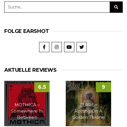
FOLGE EARSHOT
AKTUELLE REVIEWS
6.5
9
MOTHICA –
ZERRE –
Somewhere In
Rotting On A
Between
Golden Throne