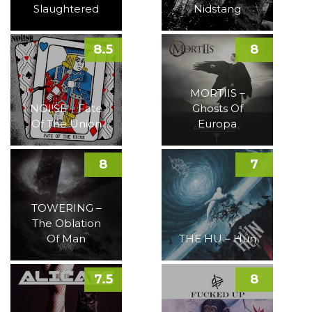
Slaughtered
Nidstang
8.5
8
MORTIIS –
NOI!SE – Fate
Ghosts Of
Of The Union
Europa
8
7
TOWERING –
The Oblation
Of Man
THE HU – Hun
7.5
8