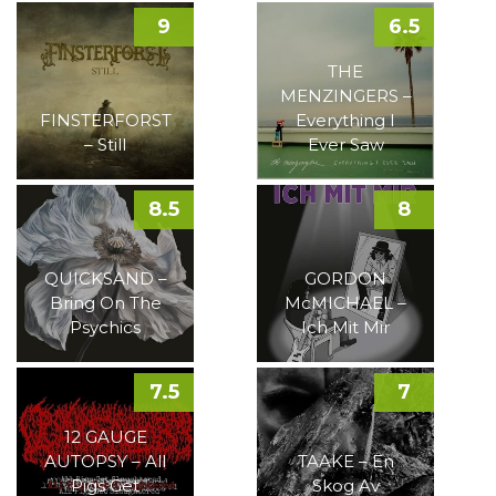
9
6.5
THE
MENZINGERS –
FINSTERFORST
Everything I
– Still
Ever Saw
8.5
8
QUICKSAND –
GORDON
Bring On The
McMICHAEL –
Psychics
Ich Mit Mir
7.5
7
12 GAUGE
AUTOPSY – All
TAAKE – En
Pigs Get
Skog Av