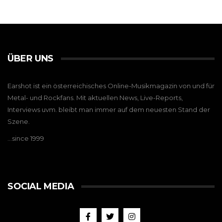
ÜBER UNS
Earshot ist ein österreichisches Online-Musikmagazin von und für
Metal- und Rockfans. Mit aktuellen News, Live-Reports,
Interviews uvm. bleibt man immer auf dem neuesten Stand der
Szene.
…since 1999
SOCIAL MEDIA