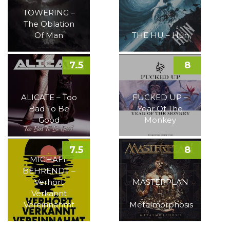
TOWERING –
The Oblation
Of Man
THE HU – Hun
7.5
8
ALICATE – Too
FUCKED UP –
Bad To Be
Year Of The
Good
Monkey
7.5
8
MICHAEL
BEHRENDT –
Verhört
MASTERPLAN
Verkannt
–
Vereinnahmt
Metalmorphosis