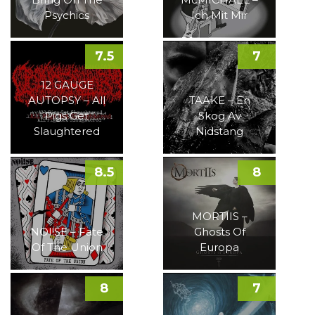
Psychics
Ich Mit Mir
7.5
7
12 GAUGE
AUTOPSY – All
TAAKE – En
Pigs Get
Skog Av
Slaughtered
Nidstang
8.5
8
MORTIIS –
NOI!SE – Fate
Ghosts Of
Of The Union
Europa
8
7