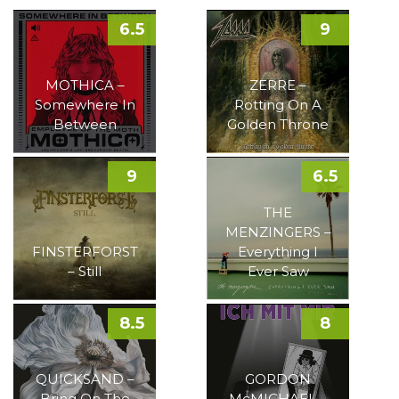
6.5
9
MOTHICA –
ZERRE –
Somewhere In
Rotting On A
Between
Golden Throne
9
6.5
THE
MENZINGERS –
FINSTERFORST
Everything I
– Still
Ever Saw
8.5
8
QUICKSAND –
GORDON
Bring On The
McMICHAEL –