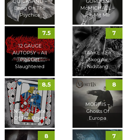
QUICKSAND –
GORDON
Bring On The
McMICHAEL –
Psychics
Ich Mit Mir
7.5
7
12 GAUGE
AUTOPSY – All
TAAKE – En
Pigs Get
Skog Av
Slaughtered
Nidstang
8.5
8
MORTIIS –
NOI!SE – Fate
Ghosts Of
Of The Union
Europa
8
7