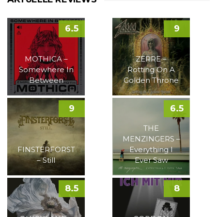
6.5
9
MOTHICA –
ZERRE –
Somewhere In
Rotting On A
Between
Golden Throne
9
6.5
THE
MENZINGERS –
FINSTERFORST
Everything I
– Still
Ever Saw
8.5
8