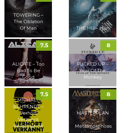
TOWERING –
The Oblation
Of Man
THE HU – Hun
7.5
8
ALICATE – Too
FUCKED UP –
Bad To Be
Year Of The
Good
Monkey
7.5
8
MICHAEL
BEHRENDT –
Verhört
MASTERPLAN
Verkannt
–
Vereinnahmt
Metalmorphosis