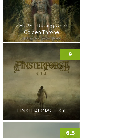
ZERRE – Rotting On A
Golden Throne
9
FINSTERFORST – Still
6.5