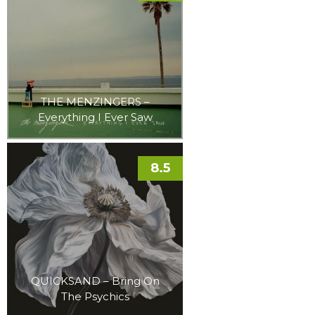
THE MENZINGERS –
Everything I Ever Saw
8.5
QUICKSAND – Bring On
The Psychics