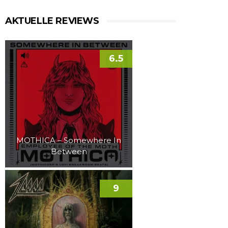
AKTUELLE REVIEWS
6.5
MOTHICA – Somewhere In
Between
9