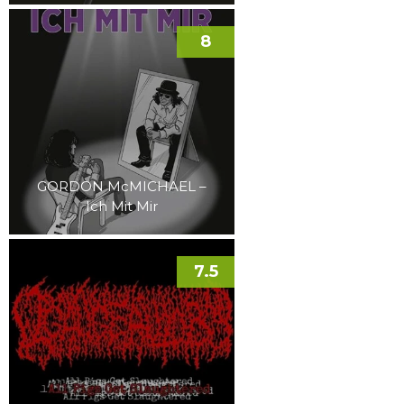
8
GORDON McMICHAEL –
Ich Mit Mir
7.5