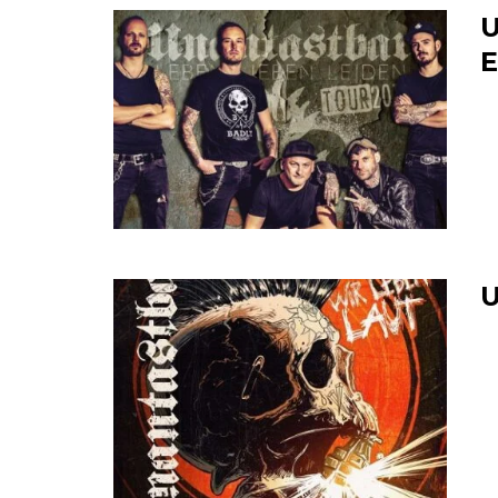
U
E
U