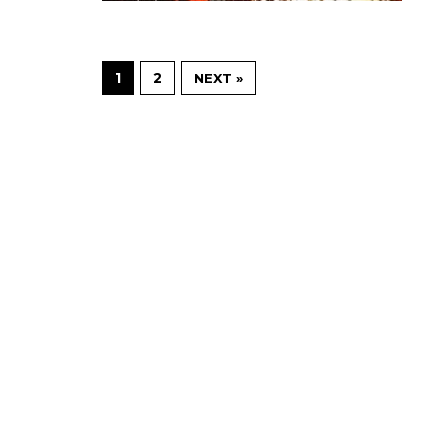
1
2
NEXT »