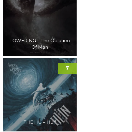
TOWERING – The Oblation
Of Man
7
THE HU – Hun