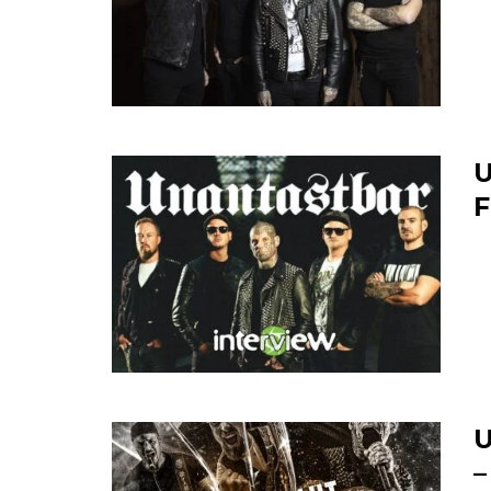
U
F
U
–