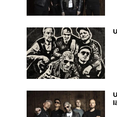
U
U
l