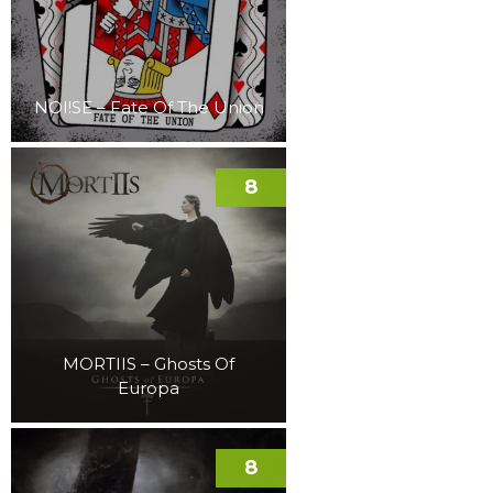
NOI!SE – Fate Of The Union
8
MORTIIS – Ghosts Of
Europa
8