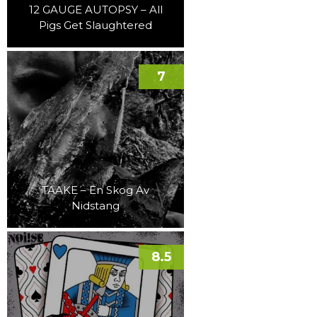
12 GAUGE AUTOPSY – All
Pigs Get Slaughtered
7
TAAKE – En Skog Av
Nidstang
8.5