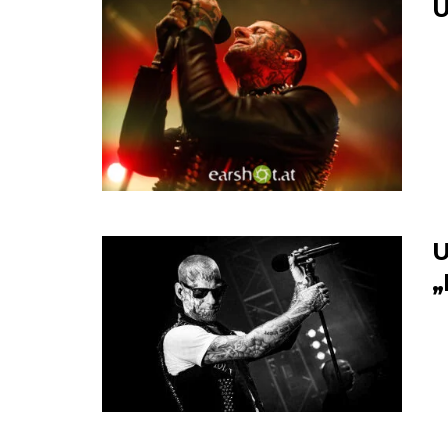
U
U
„