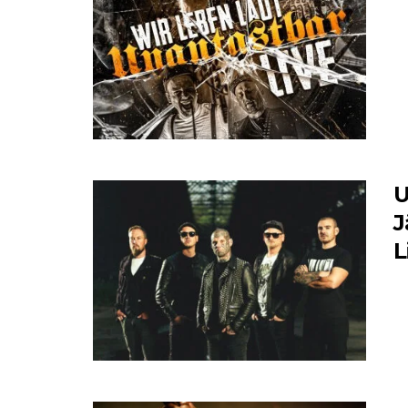
U
J
L