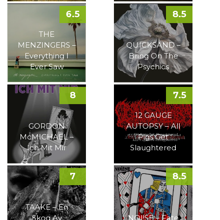
6.5
8.5
THE
MENZINGERS –
QUICKSAND –
Everything I
Bring On The
Ever Saw
Psychics
8
7.5
12 GAUGE
GORDON
AUTOPSY – All
McMICHAEL –
Pigs Get
Ich Mit Mir
Slaughtered
7
8.5
TAAKE – En
Skog Av
NOI!SE – Fate