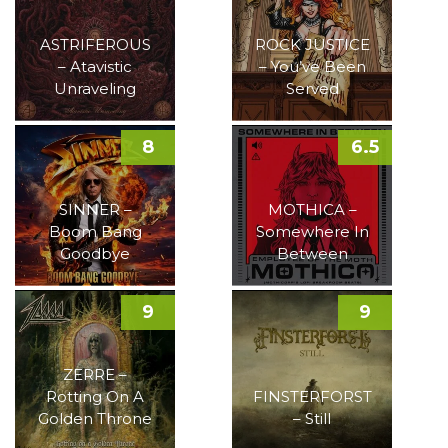
ASTRIFEROUS
ROCK JUSTICE
– Atavistic
– You’ve Been
Unraveling
Served
8
6.5
SINNER –
MOTHICA –
Boom Bang
Somewhere In
Goodbye
Between
9
9
ZERRE –
Rotting On A
FINSTERFORST
Golden Throne
– Still