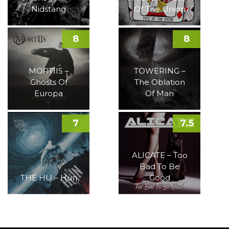
Nidstang
Of The Union
8
8
MORTIIS –
TOWERING –
Ghosts Of
The Oblation
Europa
Of Man
7
7.5
ALICATE – Too
Bad To Be
THE HU – Hun
Good