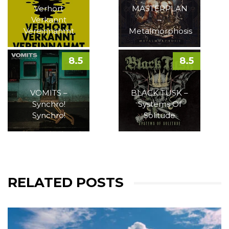
Verhört
MASTERPLAN
Verkannt
–
Vereinnahmt
Metalmorphosis
8.5
8.5
VOMITS –
BLACK TUSK –
Synchro!
Systems Of
Synchro!
Solitude
RELATED POSTS