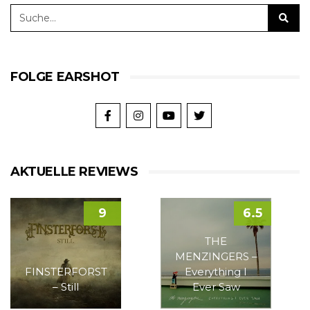
FOLGE EARSHOT
AKTUELLE REVIEWS
9
6.5
THE
MENZINGERS –
FINSTERFORST
Everything I
– Still
Ever Saw