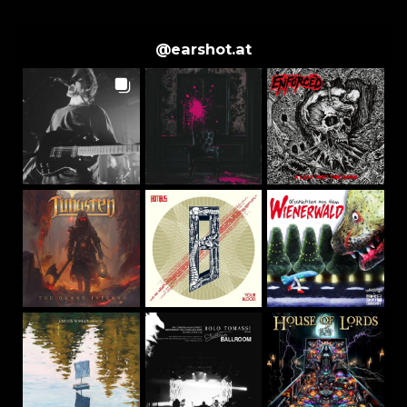
@
earshot.at