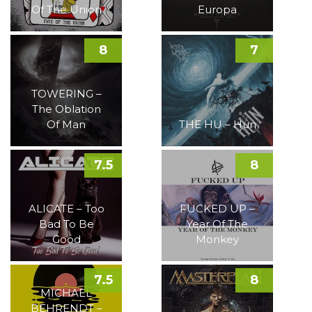
Of The Union
Europa
8
7
TOWERING –
The Oblation
Of Man
THE HU – Hun
7.5
8
ALICATE – Too
FUCKED UP –
Bad To Be
Year Of The
Good
Monkey
7.5
8
MICHAEL
BEHRENDT –