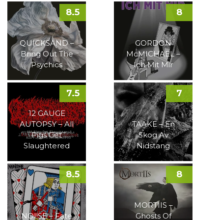
8.5
8
QUICKSAND –
GORDON
Bring Out The
McMICHAEL –
Psychics
Ich Mit Mir
7.5
7
12 GAUGE
AUTOPSY – All
TAAKE – En
Pigs Get
Skog Av
Slaughtered
Nidstang
8.5
8
MORTIIS –
NOI!SE – Fate
Ghosts Of