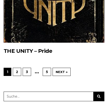
THE UNITY – Pride
…
1
2
3
5
NEXT »