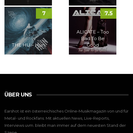
7
7.5
ALICATE – Too
Bad To Be
THE HU – Hun
Good
ÜBER UNS
Earshot ist ein österreichisches Online-Musikmagazin von und für
Metal- und Rockfans. Mit aktuellen News, Live-Reports,
Interviews uvm. bleibt man immer auf dem neuesten Stand der
Szene.