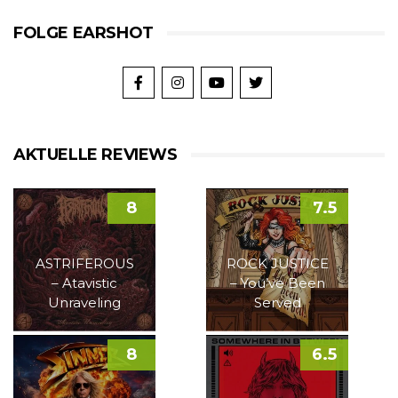
FOLGE EARSHOT
AKTUELLE REVIEWS
8
7.5
ASTRIFEROUS
ROCK JUSTICE
– Atavistic
– You’ve Been
Unraveling
Served
8
6.5