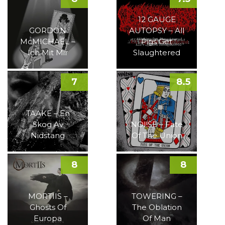
12 GAUGE
GORDON
AUTOPSY – All
McMICHAEL –
Pigs Get
Ich Mit Mir
Slaughtered
7
8.5
TAAKE – En
Skog Av
NOI!SE – Fate
Nidstang
Of The Union
8
8
MORTIIS –
TOWERING –
Ghosts Of
The Oblation
Europa
Of Man