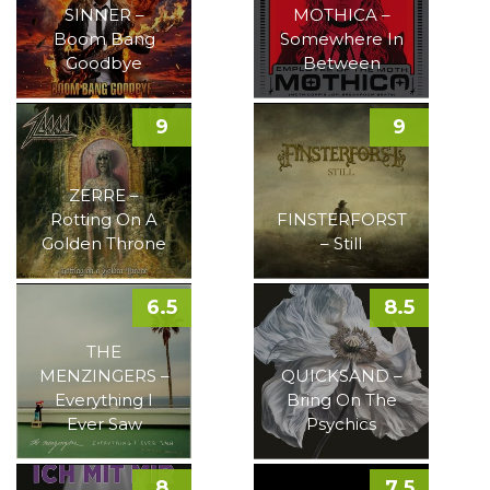
SINNER –
MOTHICA –
Boom Bang
Somewhere In
Goodbye
Between
9
9
ZERRE –
Rotting On A
FINSTERFORST
Golden Throne
– Still
6.5
8.5
THE
MENZINGERS –
QUICKSAND –
Everything I
Bring On The
Ever Saw
Psychics
8
7.5