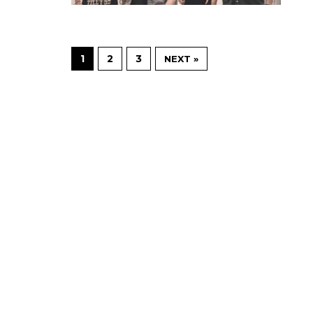
1
2
3
NEXT »