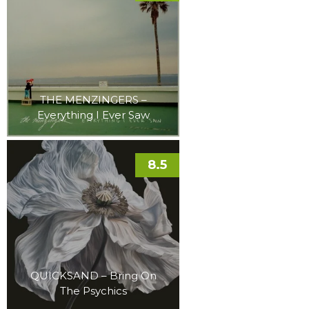
THE MENZINGERS –
Everything I Ever Saw
8.5
QUICKSAND – Bring On
The Psychics