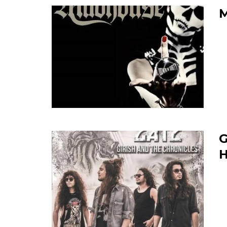
M
G
H