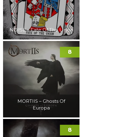
NOI!SE – Fate Of The Union
8
MORTIIS – Ghosts Of
Europa
8