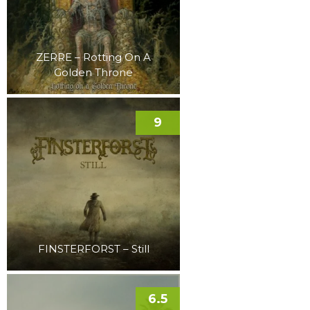
ZERRE – Rotting On A
Golden Throne
9
FINSTERFORST – Still
6.5