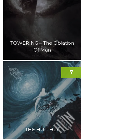
TOWERING – The Oblation
Of Man
7
THE HU – Hun