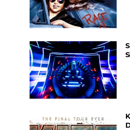
S
S
K
D