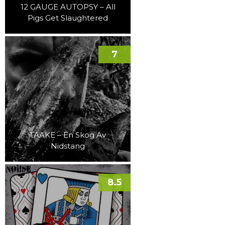
12 GAUGE AUTOPSY – All
Pigs Get Slaughtered
7
TAAKE – En Skog Av
Nidstang
8.5