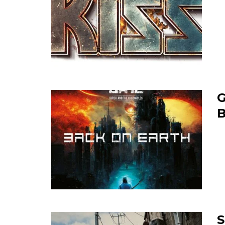
G
B
S