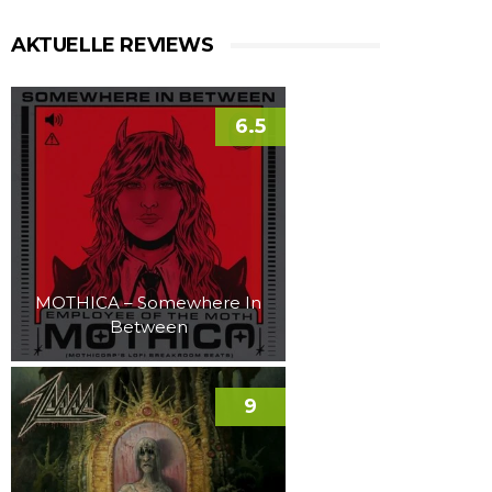
AKTUELLE REVIEWS
6.5
MOTHICA – Somewhere In
Between
9