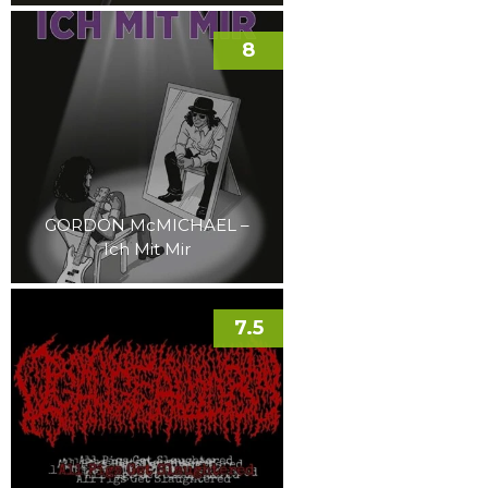
8
GORDON McMICHAEL –
Ich Mit Mir
7.5