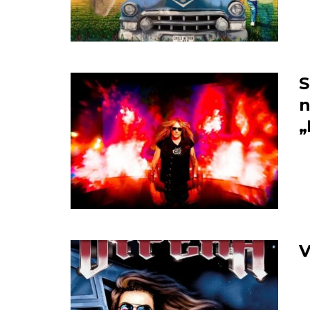
S
n
„
V