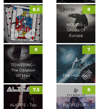
8.5
8
MORTIIS –
NOI!SE – Fate
Ghosts Of
Of The Union
Europa
8
7
TOWERING –
The Oblation
Of Man
THE HU – Hun
7.5
8
ALICATE – Too
FUCKED UP –