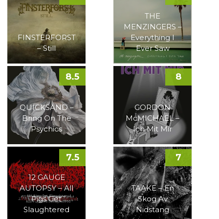
THE
MENZINGERS –
FINSTERFORST
Everything I
– Still
Ever Saw
8.5
8
QUICKSAND –
GORDON
Bring On The
McMICHAEL –
Psychics
Ich Mit Mir
7.5
7
12 GAUGE
AUTOPSY – All
TAAKE – En
Pigs Get
Skog Av
Slaughtered
Nidstang