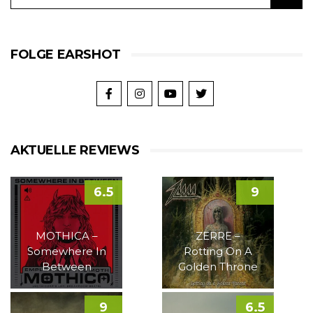
FOLGE EARSHOT
AKTUELLE REVIEWS
6.5
9
MOTHICA –
ZERRE –
Somewhere In
Rotting On A
Between
Golden Throne
9
6.5