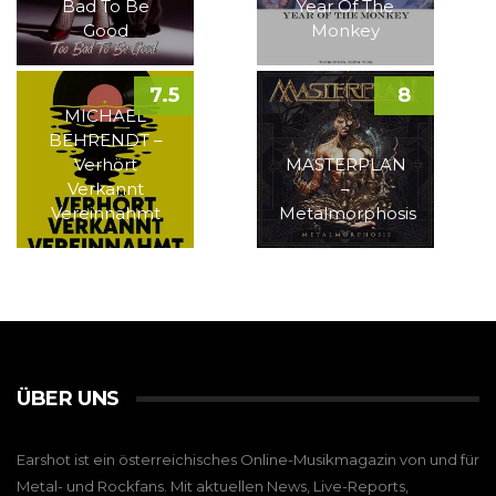
Bad To Be
Year Of The
Good
Monkey
7.5
8
MICHAEL
BEHRENDT –
Verhört
MASTERPLAN
Verkannt
–
Vereinnahmt
Metalmorphosis
ÜBER UNS
Earshot ist ein österreichisches Online-Musikmagazin von und für
Metal- und Rockfans. Mit aktuellen News, Live-Reports,