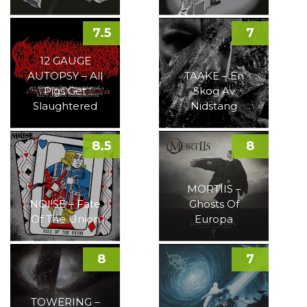
7.5
7
12 GAUGE
AUTOPSY – All
TAAKE – En
Pigs Get
Skog Av
Slaughtered
Nidstang
8.5
8
MORTIIS –
NOI!SE – Fate
Ghosts Of
Of The Union
Europa
8
7
TOWERING –