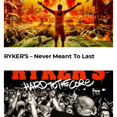
RYKER’S – Never Meant To Last