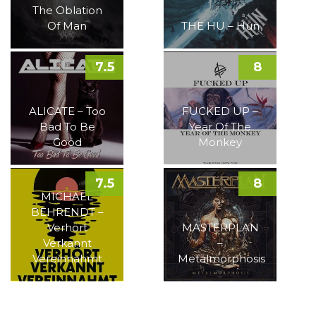
The Oblation
Of Man
THE HU – Hun
7.5
8
ALICATE – Too
FUCKED UP –
Bad To Be
Year Of The
Good
Monkey
7.5
8
MICHAEL
BEHRENDT –
Verhört
MASTERPLAN
Verkannt
–
Vereinnahmt
Metalmorphosis