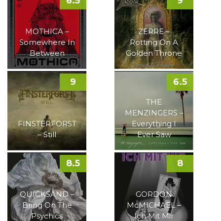
6.5
9
MOTHICA –
ZERRE –
Somewhere In
Rotting On A
Between
Golden Throne
9
6.5
THE
MENZINGERS –
FINSTERFORST
Everything I
– Still
Ever Saw
8.5
8
QUICKSAND –
GORDON
Bring On The
McMICHAEL –
Psychics
Ich Mit Mir