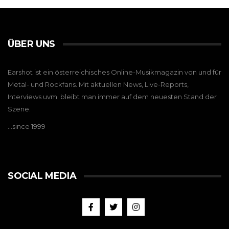
ÜBER UNS
Earshot ist ein österreichisches Online-Musikmagazin von und für
Metal- und Rockfans. Mit aktuellen News, Live-Reports,
Interviews uvm. bleibt man immer auf dem neuesten Stand der
Szene.
…since 1999
SOCIAL MEDIA