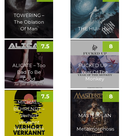
TOWERING –
The Oblation
Of Man
THE HU – Hun
7.5
8
ALICATE – Too
FUCKED UP –
Bad To Be
Year Of The
Good
Monkey
7.5
8
MICHAEL
BEHRENDT –
Verhört
MASTERPLAN
Verkannt
–
Vereinnahmt
Metalmorphosis