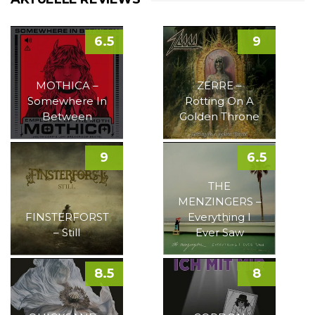
6.5
9
MOTHICA –
ZERRE –
Somewhere In
Rotting On A
Between
Golden Throne
9
6.5
THE
MENZINGERS –
FINSTERFORST
Everything I
– Still
Ever Saw
8.5
8