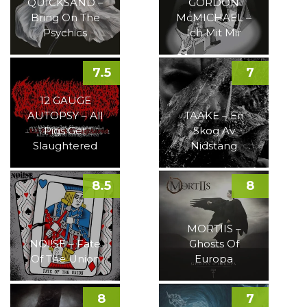
QUICKSAND –
GORDON
Bring On The
McMICHAEL –
Psychics
Ich Mit Mir
7.5
7
12 GAUGE
AUTOPSY – All
TAAKE – En
Pigs Get
Skog Av
Slaughtered
Nidstang
8.5
8
MORTIIS –
NOI!SE – Fate
Ghosts Of
Of The Union
Europa
8
7