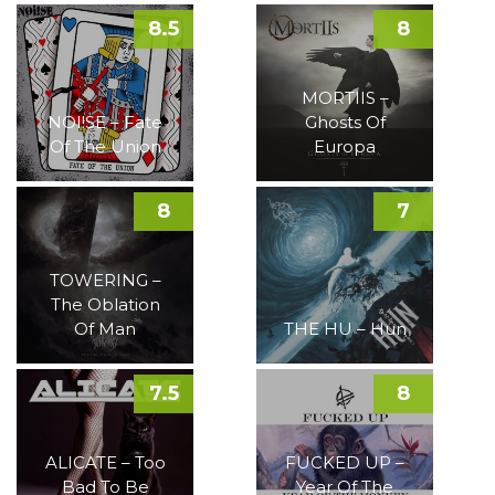
8.5
8
MORTIIS –
NOI!SE – Fate
Ghosts Of
Of The Union
Europa
8
7
TOWERING –
The Oblation
Of Man
THE HU – Hun
7.5
8
ALICATE – Too
FUCKED UP –
Bad To Be
Year Of The