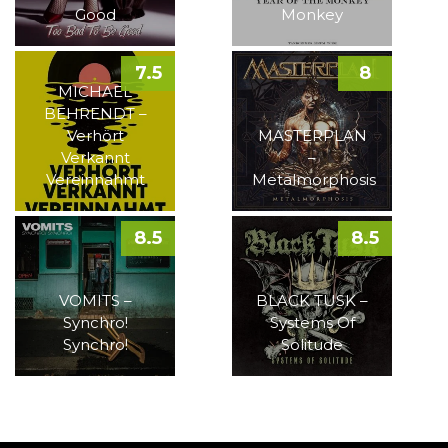
Good
Monkey
7.5
8
MICHAEL
BEHRENDT –
Verhört
MASTERPLAN
Verkannt
–
Vereinnahmt
Metalmorphosis
8.5
8.5
VOMITS –
BLACK TUSK –
Synchro!
Systems Of
Synchro!
Solitude