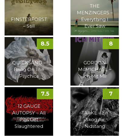
THE
MENZINGERS –
FINSTERFORST
Everything I
– Still
Ever Saw
8.5
8
QUICKSAND –
GORDON
Bring On The
McMICHAEL –
Psychics
Ich Mit Mir
7.5
7
12 GAUGE
AUTOPSY – All
TAAKE – En
Pigs Get
Skog Av
Slaughtered
Nidstang