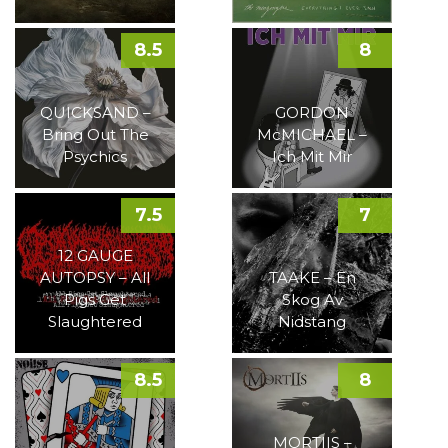
8.5
8
QUICKSAND –
GORDON
Bring Out The
McMICHAEL –
Psychics
Ich Mit Mir
7.5
7
12 GAUGE
AUTOPSY – All
TAAKE – En
Pigs Get
Skog Av
Slaughtered
Nidstang
8.5
8
MORTIIS –