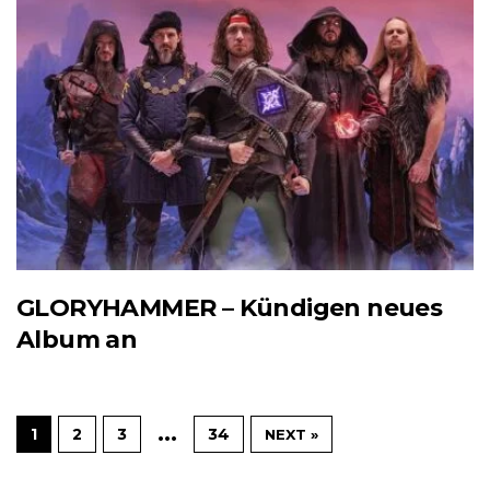
GLORYHAMMER – Kündigen neues
Album an
…
1
2
3
34
NEXT »