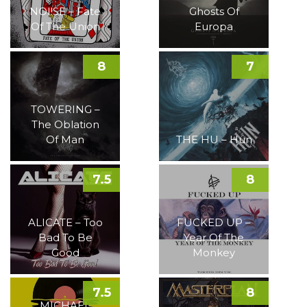
NOI!SE – Fate
Ghosts Of
Of The Union
Europa
8
7
TOWERING –
The Oblation
Of Man
THE HU – Hun
7.5
8
ALICATE – Too
FUCKED UP –
Bad To Be
Year Of The
Good
Monkey
7.5
8
MICHAEL