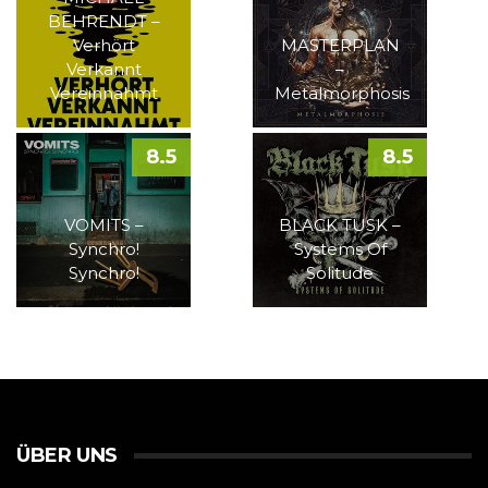
BEHRENDT –
Verhört
MASTERPLAN
Verkannt
–
Vereinnahmt
Metalmorphosis
8.5
8.5
VOMITS –
BLACK TUSK –
Synchro!
Systems Of
Synchro!
Solitude
ÜBER UNS