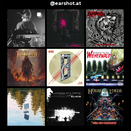
@
earshot.at