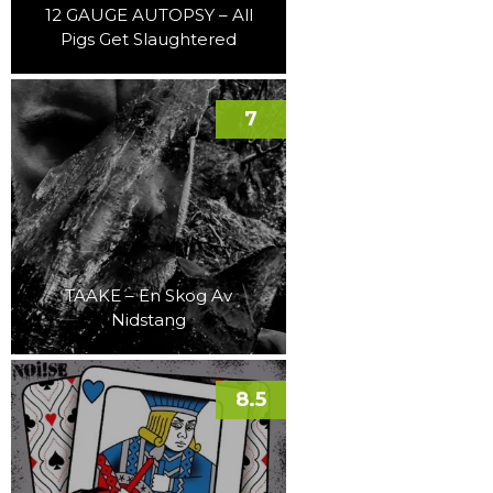
12 GAUGE AUTOPSY – All
Pigs Get Slaughtered
7
TAAKE – En Skog Av
Nidstang
8.5