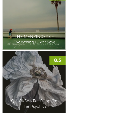
THE MENZINGERS –
Everything I Ever Saw
8.5
QUICKSAND – Bring On
The Psychics