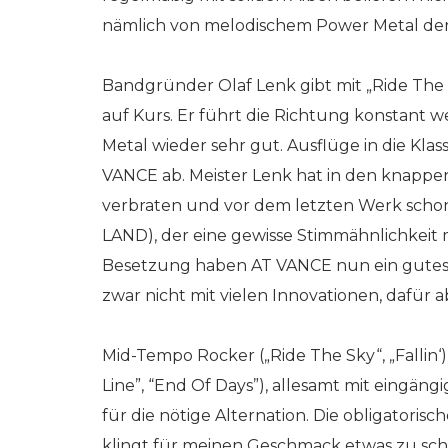
nämlich von melodischem Power Metal de
Bandgründer Olaf Lenk gibt mit „Ride The 
auf Kurs. Er führt die Richtung konstant we
Metal wieder sehr gut. Ausflüge in die Kla
VANCE ab. Meister Lenk hat in den knappen
verbraten und vor dem letzten Werk schon
LAND), der eine gewisse Stimmähnlichkeit mi
Besetzung haben AT VANCE nun ein gutes
zwar nicht mit vielen Innovationen, dafür a
Mid-Tempo Rocker („Ride The Sky“, „Fallin
Line”, “End Of Days”), allesamt mit eingän
für die nötige Alternation. Die obligatori
klingt für meinen Geschmack etwas zu schn