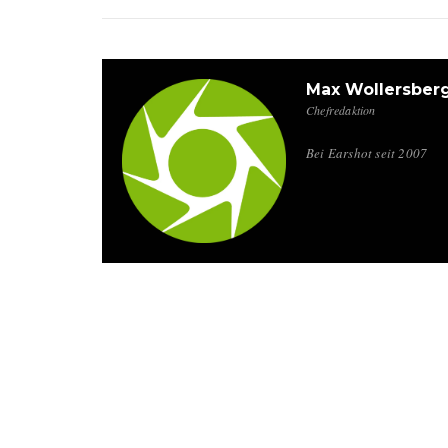
Max Wollersber
Chefredaktion
Bei Earshot seit 2007