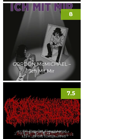
8
GORDON McMICHAEL –
Ich Mit Mir
7.5