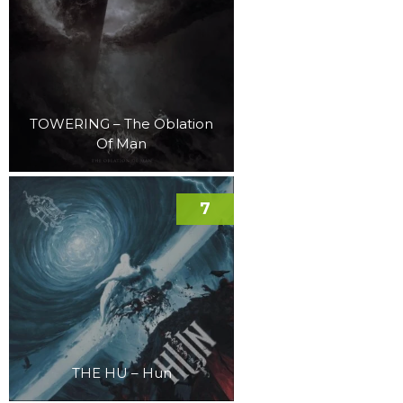
TOWERING – The Oblation
Of Man
7
THE HU – Hun