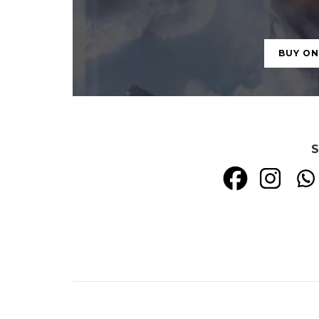
BUY O
S