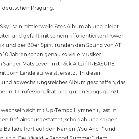
r deutschen Prägung.
Sky“ sein mittlerweile 8tes Album ab und bleibt
iter und gefällt mit seinem rifforientierten Power
ssik und der 80er Spirit runden den Sound von AT
 10 Jahren schon genau so viele Musiker
 Sänger Mats Levén mit Rick Altzi (TREASURE
t Jorn Lande aufweist, ersetzt. In dieser
 und abwechslungsreiches Album geschaffen, das
ber mit Professionalität und guten Songs glänzt.
‘) wechseln sich mit Up-Tempo Hymnen („Last In
gigen Refrains ausgestattet, schön ab und sorgen
sche Ballade hört auf den Namen „You And I“ und
ulzig. Bei „Vivaldi – Second Summer“, dem