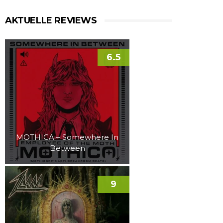
AKTUELLE REVIEWS
6.5
MOTHICA – Somewhere In
Between
9