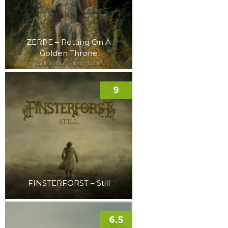
ZERRE – Rotting On A
Golden Throne
9
FINSTERFORST – Still
6.5