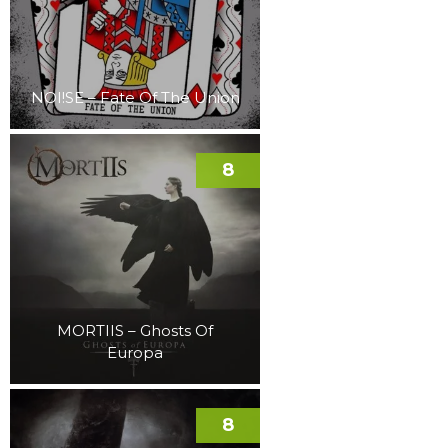
NOI!SE – Fate Of The Union
8
MORTIIS – Ghosts Of
Europa
8