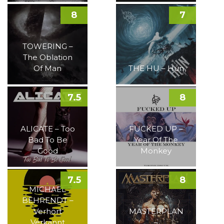
8
7
TOWERING –
The Oblation
Of Man
THE HU – Hun
7.5
8
ALICATE – Too
FUCKED UP –
Bad To Be
Year Of The
Good
Monkey
7.5
8
MICHAEL
BEHRENDT –
Verhört
MASTERPLAN
Verkannt
–