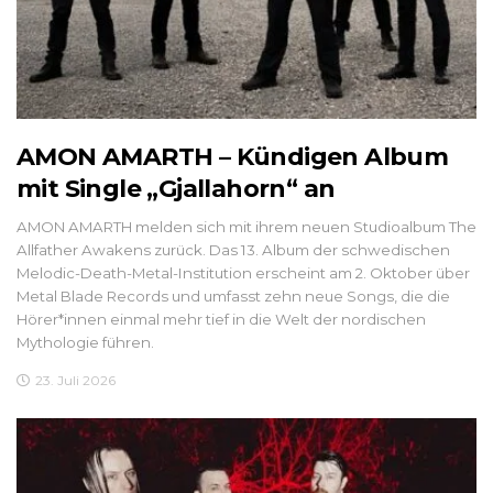
AMON AMARTH – Kündigen Album
mit Single „Gjallahorn“ an
AMON AMARTH melden sich mit ihrem neuen Studioalbum The
Allfather Awakens zurück. Das 13. Album der schwedischen
Melodic-Death-Metal-Institution erscheint am 2. Oktober über
Metal Blade Records und umfasst zehn neue Songs, die die
Hörer*innen einmal mehr tief in die Welt der nordischen
Mythologie führen.
23. Juli 2026