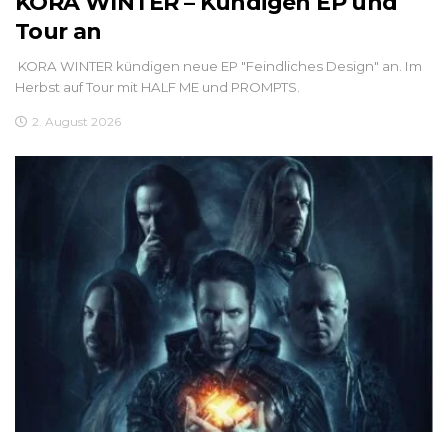
KORA WINTER – Kündigen EP und
Tour an
KORA WINTER kündigen neue EP "Feindliches Design" an. Im
Herbst auf Tour mit HALF ME und PROMPTS.
2. August 2026