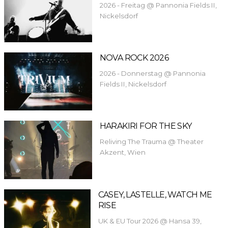
2026 - Freitag @ Pannonia Fields II,
Nickelsdorf
NOVA ROCK 2026
2026 - Donnerstag @ Pannonia
Fields II, Nickelsdorf
HARAKIRI FOR THE SKY
Reliving The Trauma @ Theater
Akzent, Wien
CASEY, LASTELLE, WATCH ME
RISE
UK & EU Tour 2026 @ Hansa 39,