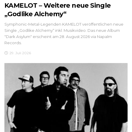
KAMELOT – Weitere neue Single
„Godlike Alchemy“
Symphonic-Metal-Legenden KAMELOT veröffentlichen neue
Single „Godlike Alchemy“ inkl. Musikvideo. Das neue Album
"Dark Asylum" erscheint am 28. August 2026 via Napalm
Records.
29. Juli 2026