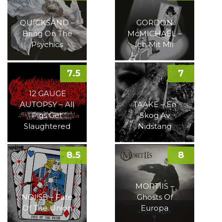
QUICKSAND –
GORDON
Bring On The
McMICHAEL –
Psychics
Ich Mit Mir
7.5
7
12 GAUGE
AUTOPSY – All
TAAKE – En
Pigs Get
Skog Av
Slaughtered
Nidstang
8.5
8
MORTIIS –
NOI!SE – Fate
Ghosts Of
Of The Union
Europa