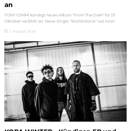
an
TONY IOMMI kündigt neues Album "From The Dark" für 23.
Oktober via BMG an. Neue Single "World Alone" out now!
2. August 2026