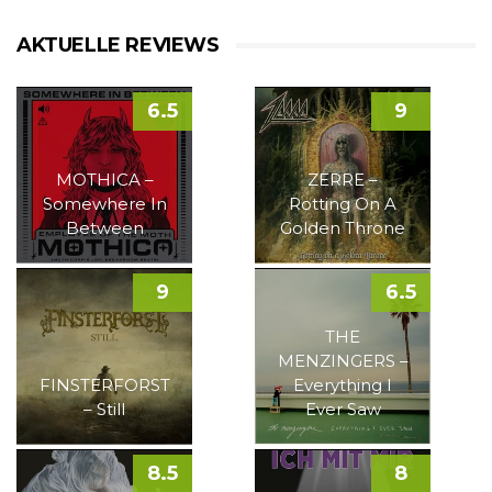
AKTUELLE REVIEWS
6.5
9
MOTHICA –
ZERRE –
Somewhere In
Rotting On A
Between
Golden Throne
9
6.5
THE
MENZINGERS –
FINSTERFORST
Everything I
– Still
Ever Saw
8.5
8