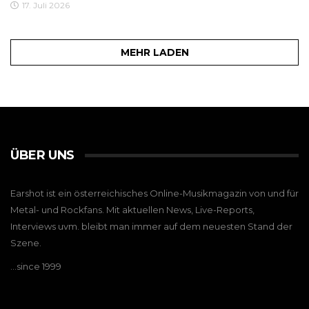
17. Juli 2026
MEHR LADEN
ÜBER UNS
Earshot ist ein österreichisches Online-Musikmagazin von und für
Metal- und Rockfans. Mit aktuellen News, Live-Reports,
Interviews uvm. bleibt man immer auf dem neuesten Stand der
Szene.
…since 1999