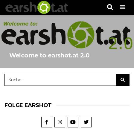
Men
Welcome to earshot.at 2.0
FOLGE EARSHOT