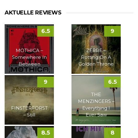
AKTUELLE REVIEWS
6.5
9
MOTHICA –
ZERRE –
Somewhere In
Rotting On A
Between
Golden Throne
9
6.5
THE
MENZINGERS –
FINSTERFORST
Everything I
– Still
Ever Saw
8.5
8