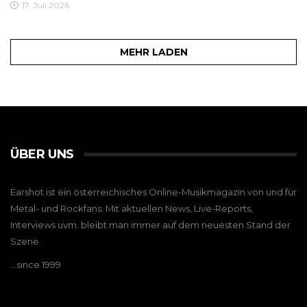
17. Juli 2026
MEHR LADEN
ÜBER UNS
Earshot ist ein österreichisches Online-Musikmagazin von und für
Metal- und Rockfans. Mit aktuellen News, Live-Reports,
Interviews uvm. bleibt man immer auf dem neuesten Stand der
Szene.
…since 1999