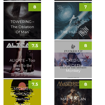
8
7
TOWERING –
The Oblation
Of Man
THE HU – Hun
7.5
8
ALICATE – Too
FUCKED UP –
Bad To Be
Year Of The
Good
Monkey
7.5
8
MICHAEL
BEHRENDT –
Verhört
MASTERPLAN
Verkannt
–