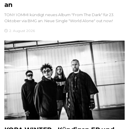
an
TONY IOMMI kündigt neues Album "From The Dark" für 23.
Oktober via BMG an. Neue Single "World Alone" out now!
2. August 2026