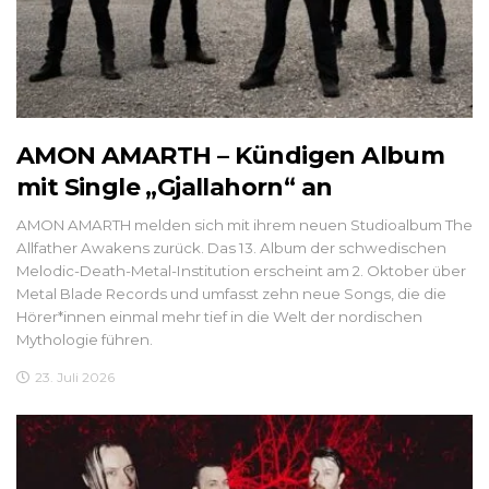
AMON AMARTH – Kündigen Album
mit Single „Gjallahorn“ an
AMON AMARTH melden sich mit ihrem neuen Studioalbum The
Allfather Awakens zurück. Das 13. Album der schwedischen
Melodic-Death-Metal-Institution erscheint am 2. Oktober über
Metal Blade Records und umfasst zehn neue Songs, die die
Hörer*innen einmal mehr tief in die Welt der nordischen
Mythologie führen.
23. Juli 2026