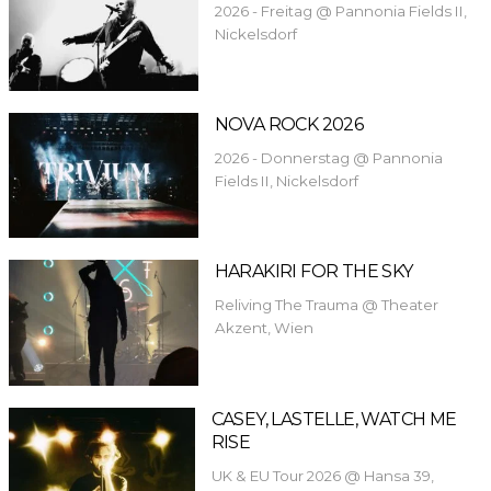
2026 - Freitag @ Pannonia Fields II,
Nickelsdorf
NOVA ROCK 2026
2026 - Donnerstag @ Pannonia
Fields II, Nickelsdorf
HARAKIRI FOR THE SKY
Reliving The Trauma @ Theater
Akzent, Wien
CASEY, LASTELLE, WATCH ME
RISE
UK & EU Tour 2026 @ Hansa 39,