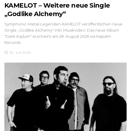
KAMELOT – Weitere neue Single
„Godlike Alchemy“
Symphonic-Metal-Legenden KAMELOT veröffentlichen neue
Single „Godlike Alchemy“ inkl. Musikvideo. Das neue Album
"Dark Asylum" erscheint am 28. August 2026 via Napalm
Records.
29. Juli 2026