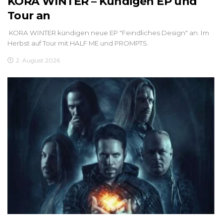
KORA WINTER – Kündigen EP und
Tour an
KORA WINTER kündigen neue EP "Feindliches Design" an. Im
Herbst auf Tour mit HALF ME und PROMPTS.
2. August 2026