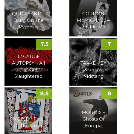
QUICKSAND –
GORDON
Bring On The
McMICHAEL –
Psychics
Ich Mit Mir
7.5
7
12 GAUGE
AUTOPSY – All
TAAKE – En
Pigs Get
Skog Av
Slaughtered
Nidstang
8.5
8
MORTIIS –
NOI!SE – Fate
Ghosts Of
Of The Union
Europa